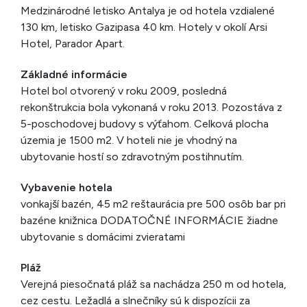
Medzinárodné letisko Antalya je od hotela vzdialené
130 km, letisko Gazipasa 40 km. Hotely v okolí Arsi
Hotel, Parador Apart.
Základné informácie
Hotel bol otvorený v roku 2009, posledná
rekonštrukcia bola vykonaná v roku 2013. Pozostáva z
5-poschodovej budovy s výťahom. Celková plocha
územia je 1500 m2. V hoteli nie je vhodný na
ubytovanie hostí so zdravotným postihnutím.
Vybavenie hotela
vonkajší bazén, 45 m2 reštaurácia pre 500 osôb bar pri
bazéne knižnica DODATOČNÉ INFORMÁCIE žiadne
ubytovanie s domácimi zvieratami
Pláž
Verejná piesočnatá pláž sa nachádza 250 m od hotela,
cez cestu. Ležadlá a slnečníky sú k dispozícii za