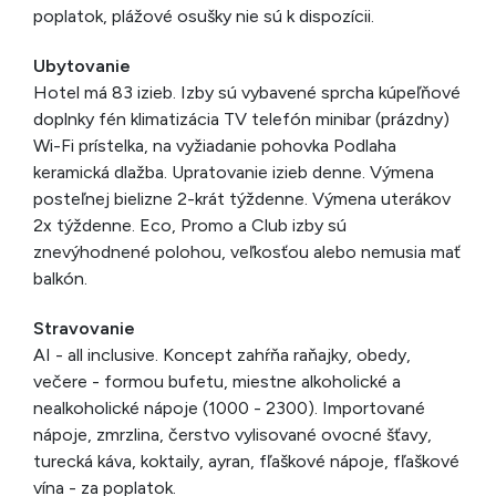
poplatok, plážové osušky nie sú k dispozícii.
Ubytovanie
Hotel má 83 izieb. Izby sú vybavené sprcha kúpeľňové
doplnky fén klimatizácia TV telefón minibar (prázdny)
Wi-Fi prístelka, na vyžiadanie pohovka Podlaha
keramická dlažba. Upratovanie izieb denne. Výmena
posteľnej bielizne 2-krát týždenne. Výmena uterákov
2x týždenne. Eco, Promo a Club izby sú
znevýhodnené polohou, veľkosťou alebo nemusia mať
balkón.
Stravovanie
AI - all inclusive. Koncept zahŕňa raňajky, obedy,
večere - formou bufetu, miestne alkoholické a
nealkoholické nápoje (1000 - 2300). Importované
nápoje, zmrzlina, čerstvo vylisované ovocné šťavy,
turecká káva, koktaily, ayran, fľaškové nápoje, fľaškové
vína - za poplatok.