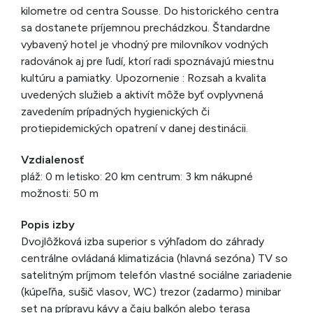
kilometre od centra Sousse. Do historického centra
sa dostanete príjemnou prechádzkou. Štandardne
vybavený hotel je vhodný pre milovníkov vodných
radovánok aj pre ľudí, ktorí radi spoznávajú miestnu
kultúru a pamiatky. Upozornenie : Rozsah a kvalita
uvedených služieb a aktivít môže byť ovplyvnená
zavedením prípadných hygienických či
protiepidemických opatrení v danej destinácii.
Vzdialenosť
pláž: 0 m letisko: 20 km centrum: 3 km nákupné
možnosti: 50 m
Popis izby
Dvojlôžková izba superior s výhľadom do záhrady
centrálne ovládaná klimatizácia (hlavná sezóna) TV so
satelitným príjmom telefón vlastné sociálne zariadenie
(kúpeľňa, sušič vlasov, WC) trezor (zadarmo) minibar
set na prípravu kávy a čaju balkón alebo terasa