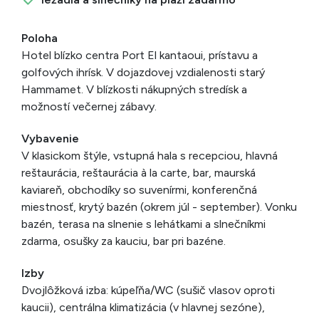
Poloha
Hotel blízko centra Port El kantaoui, prístavu a
golfových ihrísk. V dojazdovej vzdialenosti starý
Hammamet. V blízkosti nákupných stredísk a
možností večernej zábavy.
Vybavenie
V klasickom štýle, vstupná hala s recepciou, hlavná
reštaurácia, reštaurácia à la carte, bar, maurská
kaviareň, obchodíky so suvenírmi, konferenčná
miestnosť, krytý bazén (okrem júl - september). Vonku
bazén, terasa na slnenie s lehátkami a slnečníkmi
zdarma, osušky za kauciu, bar pri bazéne.
Izby
Dvojlôžková izba: kúpeľňa/WC (sušič vlasov oproti
kaucii), centrálna klimatizácia (v hlavnej sezóne),