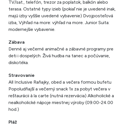
TV/sat., telefón, trezor za poplatok, balkón alebo
terasa. Ostatné typy izieb (pokiaľ nie je uvedené inak,
majú izby vyššie uvedené vybavenie) Dvojposteľová
izba, Výhľad na more: výhľad na more. Junior Suita:
modernejšie vybavenie.
Zábava
Denné aj večerné animačné a zábavné programy pre
deti i dospelých. Živá hudba na tanec a počúvanie,
diskotéka.
Stravovanie
All Inclusive Raňajky, obed a večera formou bufetu
Popoludňajší a večerný snack 1x za pobyt večera v
reštaurácii à la carte (nutná rezervácia) Alkoholické a
nealkoholické nápoje miestnej výroby (09.00-24.00
hod.)
Pláž