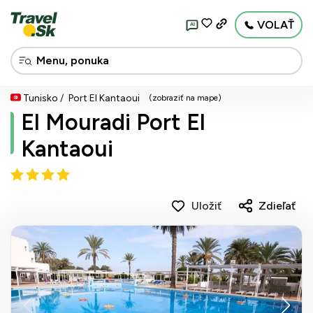
VOLAŤ
AI
Tunisko
Port El Kantaoui
(zobraziť na mape)
El Mouradi Port El
Kantaoui
Uložiť
Zdieľať