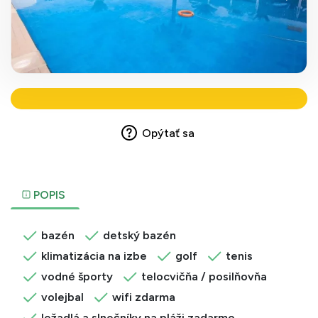
Opýtať sa
POPIS
bazén
detský bazén
klimatizácia na izbe
golf
tenis
vodné športy
telocvičňa / posilňovňa
volejbal
wifi zdarma
ležadlá a slnečníky na pláži zadarmo