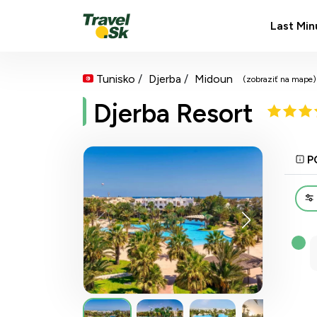
Last Min
Tunisko
Djerba
Midoun
(zobraziť na mape)
Djerba Resort
P