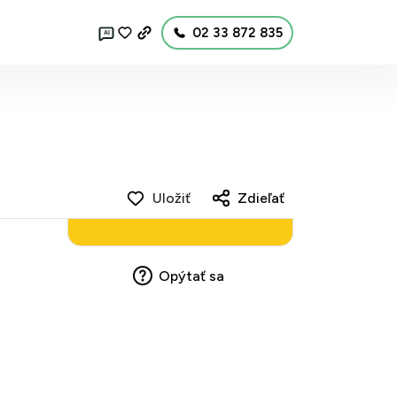
02 33 872 835
AI
Uložiť
Zdieľať
Opýtať sa