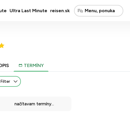
ute
Ultra Last Minute
reisen.sk
OPIS
TERMÍNY
Filter
načítavam termíny...