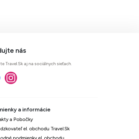
dujte nás
te Travel.Sk aj na sociálnych sieťach.
akty a Pobočky
dzkovateľ el. obchodu Travel.Sk
odné podmienky el. obchodu