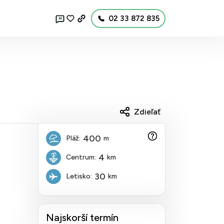
02 33 872 835
AI
Zdieľať
400
Pláž:
m
4
Centrum:
km
30
Letisko:
km
Najskorší termín