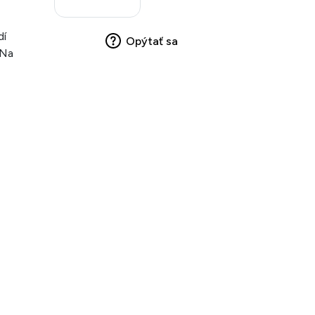
dí
Opýtať sa
 Na