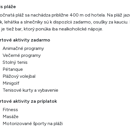
is pláže
očnatá pláž sa nachádza približne 400 m od hotela. Na pláž jaz
ik, lehátka a slnečníky sú k dispozícii zadarmo, osušky za kauciu.
i je tiež bar, ktorý ponúka iba nealkoholické nápoje.
rtové aktivity zadarmo
Animačné programy
Večerné programy
Stolný tenis
Pétanque
Plážový volejbal
Minigolf
Tenisové kurty a vybavenie
tové aktivity za príplatok
Fitness
Masáže
Motorizované športy na pláži