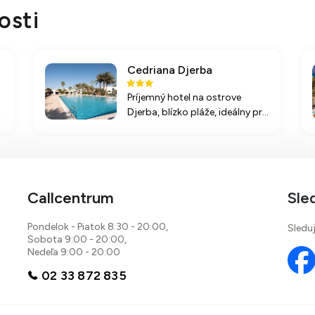
osti
Cedriana Djerba
Príjemný hotel na ostrove
Djerba, blízko pláže, ideálny pre
rodiny s deťmi a menej
náročných návštevníkov. V
ponuke sú rôzne športové
aktivity a All Inclusive
stravovanie.
Callcentrum
Sle
Pondelok - Piatok 8:30 - 20:00,
Sleduj
Sobota 9:00 - 20:00,
Nedeľa 9:00 - 20:00
02 33 872 835