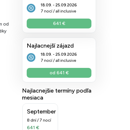
18.09. - 25.09.2026
7 nocí / all inclusive
641 €
 m od
téky
Najlacnejší zájazd
18.09. - 25.09.2026
7 nocí / all inclusive
od 641 €
Najlacnejšie termíny podľa
mesiaca
September
8 dní / 7 nocí
641 €