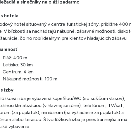
ležadlá a slnečníky na pláži zadarmo
is hotela
dový hotel situovaný v centre turistickej zóny, približne 400
e. V blízkosti sa nachádzajú nákupné, zábavné možnosti, disko
štaurácie, čo ho robí ideálnym pre klientov hľadajúcich zábavu.
ialenosť
Pláž: 400 m
Letisko: 30 km
Centrum: 4 km
Nákupné možnosti: 100 m
s izby
lôžková izba je vybavená kúpeľňou/WC (so sušičom vlasov),
rálnou klimatizáciou (v hlavnej sezóne), telefónom, TV/sat.,
orom (za poplatok), minibarom (na vyžiadanie za poplatok) a
ónom alebo terasou. Štvorlôžková izba je priestrannejšia a má
aké vybavenie.