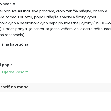
avovanie
l ponúka All Inclusive program, ktorý zahŕňa raňajky, obedy a
re formou bufetu, popoludňajšie snacky a široký výber
holických a nealkoholických nápojov miestnej výroby (09.00–2
). Počas pobytu je zahrnutá jedna večera v á la carte reštauráci
ná rezervácia).
iálna kategória
*
í popis
Djerba Resort
raziť na mape