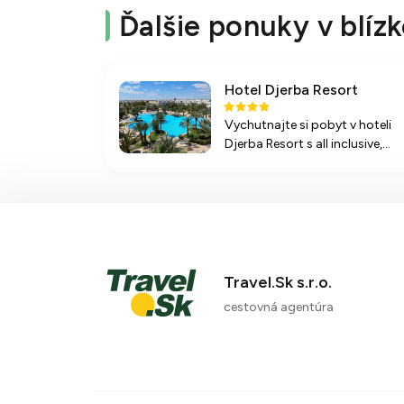
Ďalšie ponuky v blízk
Hotel Djerba Resort
Vychutnajte si pobyt v hoteli
Djerba Resort s all inclusive,
detskými aktivitami a
prístupom na pláž s
pohodlným vláčikom. Ideálne
miesto na relax a zábavu na
Djerbe.
Travel.Sk s.r.o.
cestovná agentúra