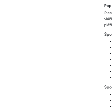
Pop
Pies
vláč
pláž
Špo
Špor