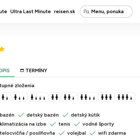
ute
Ultra Last Minute
reisen.sk
OPIS
TERMÍNY
tupné zloženia
bazén
detský bazén
detský kútik
klimatizácia na izbe
tenis
vodné športy
telocvičňa / posilňovňa
volejbal
wifi zdarma