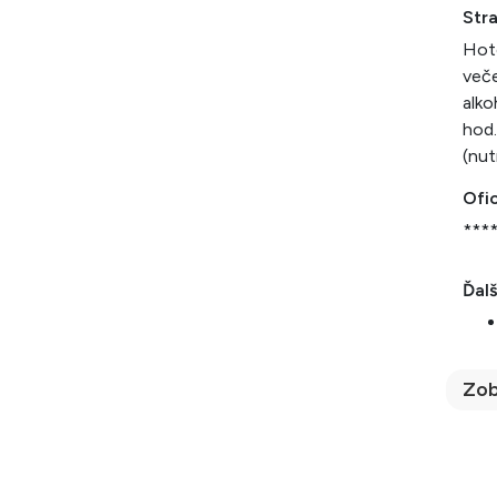
Str
Hote
veče
alko
hod.
(nut
Ofic
***
Ďalš
Zob