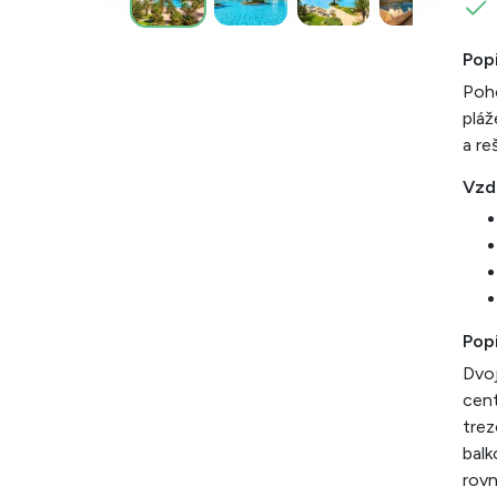
Pop
Poho
pláž
a re
Vzd
Popi
Dvoj
cent
trez
balk
rovn