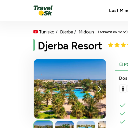
Last Min
Tunisko
Djerba
Midoun
(zobraziť na mape)
Djerba Resort
P
Dos