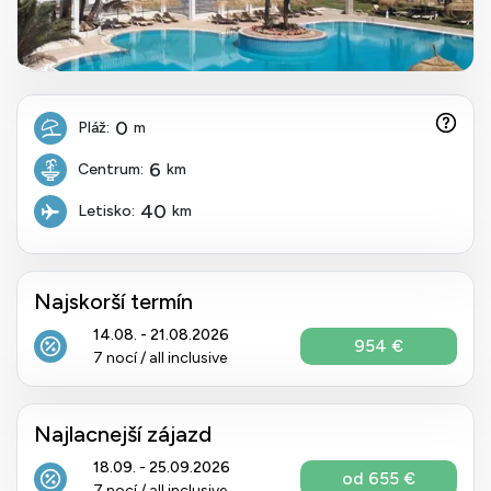
0
Pláž:
m
6
Centrum:
km
40
Letisko:
km
Najskorší termín
14.08. - 21.08.2026
954 €
7 nocí / all inclusive
Najlacnejší zájazd
18.09. - 25.09.2026
od 655 €
7 nocí / all inclusive