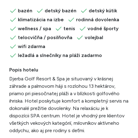
bazén
detský bazén
detský kútik
klimatizácia na izbe
rodinná dovolenka
wellness / spa
tenis
vodné športy
telocvičňa / posilňovňa
volejbal
wifi zdarma
ležadlá a slnečníky na pláži zadarmo
Popis hotelu
Djerba Golf Resort & Spa je situovaný v krásnej
záhrade a palmovom háji s rozlohou 13 hektárov,
priamo pri piesočnatej pláži a v blízkosti golfového
ihriska. Hotel poskytuje komfort a kompletný servis na
dokonalé prežitie dovolenky. Na relaxáciu je k
dispozícii SPA centrum. Hotel je vhodný pre klientov
všetkých vekových kategórií, milovníkov aktívneho
oddychu, ako aj pre rodiny s deťmi.