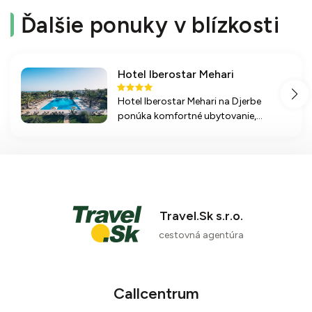
Ďalšie ponuky v blízkosti
Hotel Iberostar Mehari
Hotel Iberostar Mehari na Djerbe
ponúka komfortné ubytovanie,
bohaté All inclusive stravovanie a
možnosti zábavy pre všetky vekové
kategórie. Nechajte sa unášať
krásnymi plážami a relaxujte vo
wellness centre.
Travel.Sk s.r.o.
cestovná agentúra
Callcentrum