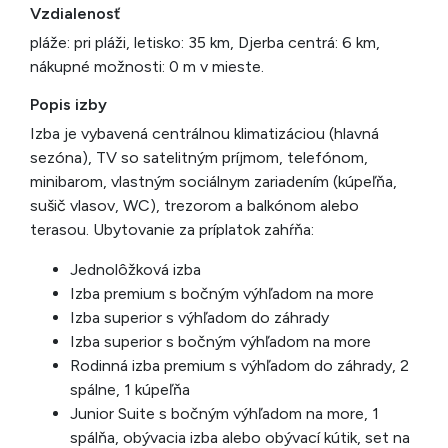
Vzdialenosť
pláže: pri pláži, letisko: 35 km, Djerba centrá: 6 km,
nákupné možnosti: 0 m v mieste.
Popis izby
Izba je vybavená centrálnou klimatizáciou (hlavná
sezóna), TV so satelitným príjmom, telefónom,
minibarom, vlastným sociálnym zariadením (kúpeľňa,
sušič vlasov, WC), trezorom a balkónom alebo
terasou. Ubytovanie za príplatok zahŕňa:
Jednolôžková izba
Izba premium s bočným výhľadom na more
Izba superior s výhľadom do záhrady
Izba superior s bočným výhľadom na more
Rodinná izba premium s výhľadom do záhrady, 2
spálne, 1 kúpeľňa
Junior Suite s bočným výhľadom na more, 1
spálňa, obývacia izba alebo obývací kútik, set na