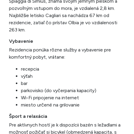
Spiaggia di Simius, známa svojím jemným pieskom a
pozvoľným vstupom do mora, je vzdialená 2,8 km.
Najbližšie letisko Cagliari sa nachádza 67 km od
rezidencie, zatiaľ čo prístav Olbia je vo vzdialenosti
263 km.
Vybavenie
Rezidencia ponúka rôzne služby a vybavenie pre
komfortný pobyt, vrátane:
recepcia
výťah
bar
parkovisko (do vyčerpania kapacity)
Wi-Fi pripojenie na internet
miesto určené na grilovanie
Šport a relaxácia
Pre aktívnych hostí je k dispozícii bazén s ležadlami a
možnosť požičať si bicykel (obmedzená kapacita, s