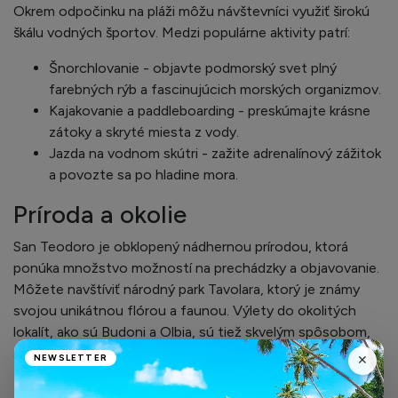
Okrem odpočinku na pláži môžu návštevníci využiť širokú
škálu vodných športov. Medzi populárne aktivity patrí:
Šnorchlovanie - objavte podmorský svet plný
farebných rýb a fascinujúcich morských organizmov.
Kajakovanie a paddleboarding - preskúmajte krásne
zátoky a skryté miesta z vody.
Jazda na vodnom skútri - zažite adrenalínový zážitok
a povozte sa po hladine mora.
Príroda a okolie
San Teodoro je obklopený nádhernou prírodou, ktorá
ponúka množstvo možností na prechádzky a objavovanie.
Môžete navštíviť národný park Tavolara, ktorý je známy
svojou unikátnou flórou a faunou. Výlety do okolitých
lokalít, ako sú Budoni a Olbia, sú tiež skvelým spôsobom,
ako spoznať kultúru a tradície tohto regiónu.
NEWSLETTER
✕
Gastronómia