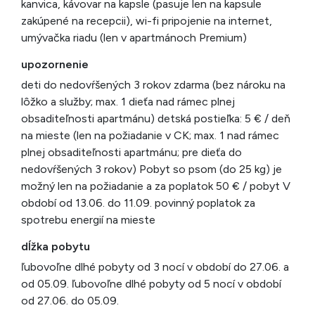
kanvica, kávovar na kapsle (pasuje len na kapsule
zakúpené na recepcii), wi-fi pripojenie na internet,
umývačka riadu (len v apartmánoch Premium)
upozornenie
deti do nedovŕšených 3 rokov zdarma (bez nároku na
lôžko a služby; max. 1 dieťa nad rámec plnej
obsaditeľnosti apartmánu) detská postieľka: 5 € / deň
na mieste (len na požiadanie v CK; max. 1 nad rámec
plnej obsaditeľnosti apartmánu; pre dieťa do
nedovŕšených 3 rokov) Pobyt so psom (do 25 kg) je
možný len na požiadanie a za poplatok 50 € / pobyt V
období od 13.06. do 11.09. povinný poplatok za
spotrebu energií na mieste
dĺžka pobytu
ľubovoľne dlhé pobyty od 3 nocí v období do 27.06. a
od 05.09. ľubovoľne dlhé pobyty od 5 nocí v období
od 27.06. do 05.09.