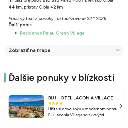
m, pláž pre psov Bau Bau Palau 400 m, letisko Olbia
44 km, prístav Olbia 42 km
Popisný text z ponuky , aktualizované 22.1.2026
Ďalší popis
Residence Palau Green Village
Zobraziť na mape
Ďalšie ponuky v blízkosti
BLU HOTEL LACONIA VILLAGE
Užite si dovolenku v modernom hoteli
Blu Laconia Village so skvelými
službami, bazénmi a blízkosťou k
piesočnatej pláži, ideálny pre rodiny s