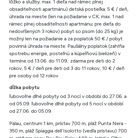
lôžko a služby; max. 1 dieťa nad rámec plnej
obsaditeľnosti apartmánu) detská postieľka: 5 € / deň,
úhrada na mieste (len na požiadanie v CK; max. 1 nad
rámec plnej obsaditeľnosti apartmánu; pre dieťa do
nedovŕšených 3 rokov) pobyt so psom (do 25 kg) je
možný len na požiadanie a za poplatok 50 € / pobyt
povinná úhrada na mieste: Paušálny poplatok (zahŕňa
spotrebu energie, posteľnú a kúpeľňovú bielizeň) v
termíne od 13.06. do 11.09.: zdarma pre deti do 2
rokov, 5 € / deň pre deti od 3 do 11 rokov, 10 € / deň
pre osoby od 12 rokov
dĺžka pobytu
ľubovoľne dlhé pobyty od 3 nocí v období do 27.06. a
od 05.09. ľubovoľne dlhé pobyty od 5 nocí v období
od 27.06. do 05.09.
Palau, centrum 1 km, prístav 700 m, pláž Punta Nera -
350 m, pláž Spiaggia dell´Isolotto (vedľa prístavu) 700