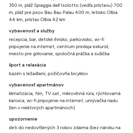
350 m, pláž Spiaggia dell´Isolotto (vedľa prístavu) 700
m, pláž pre psov Bau Bau Palau 400 m, letisko Olbia
44 km, prístav Olbia 42 km
vybavenosť a služby
recepcia, bar, detské ihrisko, parkovisko, wi-fi
pripojenie na internet, centrum predaja exkurzií,
miesto pre grilovanie, spoločná práčka a sušička
šport a relaxácia
bazén s ležadlami, požičovňa bicyklov
vybavenosť apartmánov
klimatizácia, fén, TV sat., mikrovlnná rúra, rýchlovarná
kanvica, wi-fi pripojenie na internet, umývačka riadu
(len v niektorých apartmánoch)
upozornenie
deti do nedovŕšených 3 rokov zdarma (bez nároku na