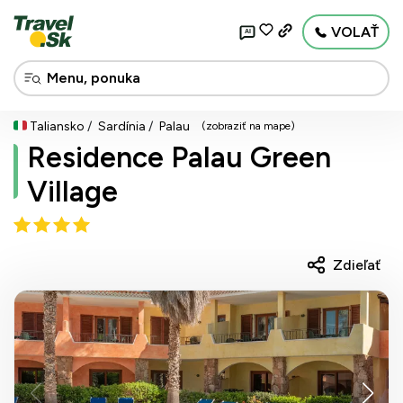
VOLAŤ
AI
Taliansko
Sardínia
Palau
(zobraziť na mape)
Residence Palau Green
Village
Zdieľať