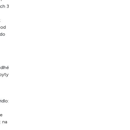
ých 3
k
 od
 do
 dlhé
byty
idlo:
re
: na