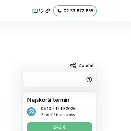
02 33 872 835
AI
Zdieľať
Najskorší termín
05.10. - 12.10.2026
7 nocí / bez stravy
242 €