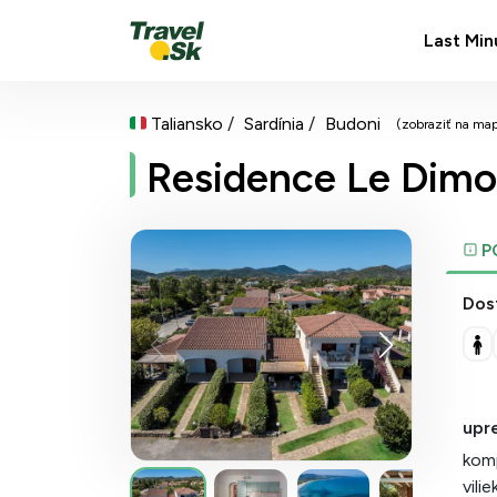
Last Min
Taliansko
Sardínia
Budoni
(zobraziť na ma
Residence Le Dimo
P
Dos
upr
kom
vili