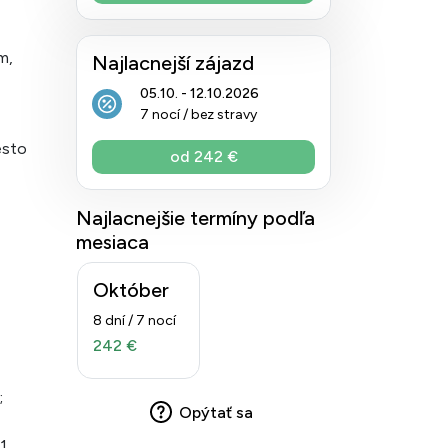
m,
Najlacnejší zájazd
05.10. - 12.10.2026
7 nocí / bez stravy
esto
od 242 €
Najlacnejšie termíny podľa
mesiaca
Október
8 dní / 7 nocí
242 €
;
Opýtať sa
 1