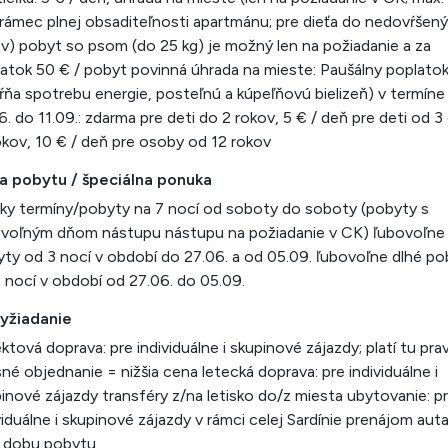
rámec plnej obsaditeľnosti apartmánu; pre dieťa do nedovŕšen
v) pobyt so psom (do 25 kg) je možný len na požiadanie a za
atok 50 € / pobyt povinná úhrada na mieste: Paušálny poplato
ŕňa spotrebu energie, posteľnú a kúpeľňovú bielizeň) v termíne
6. do 11.09.: zdarma pre deti do 2 rokov, 5 € / deň pre deti od 3
okov, 10 € / deň pre osoby od 12 rokov
ka pobytu / špeciálna ponuka
ky termíny/pobyty na 7 nocí od soboty do soboty (pobyty s
voľným dňom nástupu nástupu na požiadanie v CK) ľubovoľne
ty od 3 nocí v období do 27.06. a od 05.09. ľubovoľne dlhé po
 nocí v období od 27.06. do 05.09.
vyžiadanie
ektová doprava: pre individuálne i skupinové zájazdy; platí tu prav
né objednanie = nižšia cena letecká doprava: pre individuálne i
inové zájazdy transféry z/na letisko do/z miesta ubytovanie: p
viduálne i skupinové zájazdy v rámci celej Sardínie prenájom auta
ú dobu pobytu