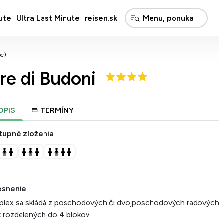
ute
Ultra Last Minute
reisen.sk
pe)
re di Budoni
OPIS
TERMÍNY
tupné zloženia
esnenie
plex sa skládá z poschodových či dvojposchodových radových
ek rozdelených do 4 blokov