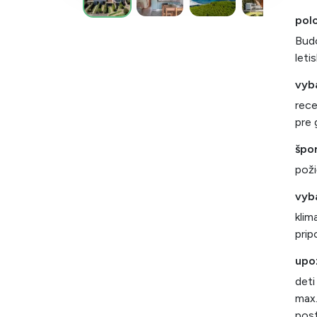
polo
Budo
leti
vyb
rece
pre 
špor
poži
vyb
klim
prip
upo
deti
max.
post