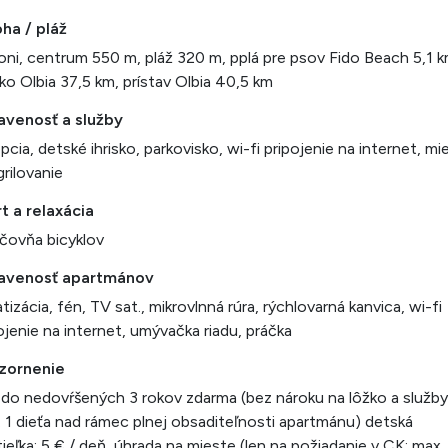
ha / pláž
ni, centrum 550 m, pláž 320 m, pplá pre psov Fido Beach 5,1 k
sko Olbia 37,5 km, prístav Olbia 40,5 km
avenosť a služby
pcia, detské ihrisko, parkovisko, wi-fi pripojenie na internet, mi
grilovanie
t a relaxácia
čovňa bicyklov
avenosť apartmánov
atizácia, fén, TV sat., mikrovlnná rúra, rýchlovarná kanvica, wi-fi
ojenie na internet, umývačka riadu, práčka
zornenie
 do nedovŕšených 3 rokov zdarma (bez nároku na lôžko a služby
 1 dieťa nad rámec plnej obsaditeľnosti apartmánu) detská
ieľka: 5 € / deň, úhrada na mieste (len na požiadanie v CK; max.