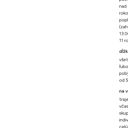
nad 
roko
popl
(zah
13.0
11 r
dĺž
všet
ľubo
poby
od 5
na 
traj
včas
skup
indi
cel