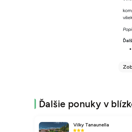
kom
vili
Popi
Ďalš
Zob
Ďalšie ponuky v blízk
Vilky Tanaunella