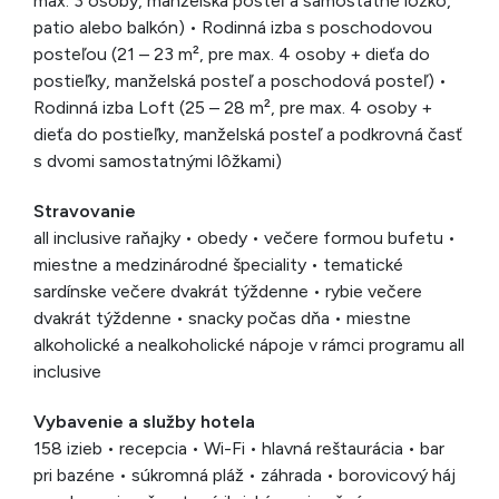
max. 3 osoby, manželská posteľ a samostatné lôžko,
patio alebo balkón) • Rodinná izba s poschodovou
posteľou (21 – 23 m², pre max. 4 osoby + dieťa do
postieľky, manželská posteľ a poschodová posteľ) •
Rodinná izba Loft (25 – 28 m², pre max. 4 osoby +
dieťa do postieľky, manželská posteľ a podkrovná časť
s dvomi samostatnými lôžkami)
Stravovanie
all inclusive raňajky • obedy • večere formou bufetu •
miestne a medzinárodné špeciality • tematické
sardínske večere dvakrát týždenne • rybie večere
dvakrát týždenne • snacky počas dňa • miestne
alkoholické a nealkoholické nápoje v rámci programu all
inclusive
Vybavenie a služby hotela
158 izieb • recepcia • Wi-Fi • hlavná reštaurácia • bar
pri bazéne • súkromná pláž • záhrada • borovicový háj