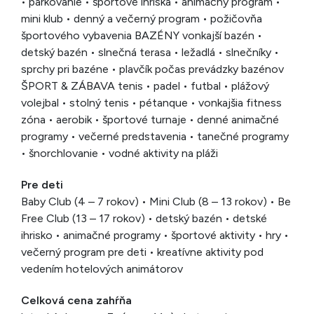
• parkovanie • športové ihriská • animačný program •
mini klub • denný a večerný program • požičovňa
športového vybavenia BAZÉNY vonkajší bazén •
detský bazén • slnečná terasa • ležadlá • slnečníky •
sprchy pri bazéne • plavčík počas prevádzky bazénov
ŠPORT & ZÁBAVA tenis • padel • futbal • plážový
volejbal • stolný tenis • pétanque • vonkajšia fitness
zóna • aerobik • športové turnaje • denné animačné
programy • večerné predstavenia • tanečné programy
• šnorchlovanie • vodné aktivity na pláži
Pre deti
Baby Club (4 – 7 rokov) • Mini Club (8 – 13 rokov) • Be
Free Club (13 – 17 rokov) • detský bazén • detské
ihrisko • animačné programy • športové aktivity • hry •
večerný program pre deti • kreatívne aktivity pod
vedením hotelových animátorov
Celková cena zahŕňa