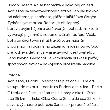
Budoni Resort 4* sa nachádza v pokojnej oblasti
Agrustos na severovýchode Sardínie, len pár krokov
od nádhernej piesočnatej pláže s krištáľovo čistým
Tyrhénskym morom. Rezort je obklopený
borovicovým hájom a udržiavanými záhradami, ktoré
vytvárajú príjemnú stredomorskú atmosféru. Vďaka
bohatej športovej infraštruktúre, animačným
programom a rodinnému zázemiu je ideálnou voľbou
pre rodiny s deťmi, páry aj aktívnych cestovateľov.
Jeho hlavnou výhodou je kombinácia blízkosti pláže,
športových aktivít a pokojného prostredia Sardínie.
Poloha
Agrustos, Budoni • piesočnatá pláž cca 150 m od
vstupu do rezortu • centrum Budoni cca 4 km • Porto
Ottiolu cca 2 km • reštaurácie a bary v okolí • Olbia
cca 35 km • letisko Olbia Costa Smeralda cca 35 km •
severovýchodné pobrežie Sardínie • prírodné pláže a