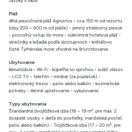
zátoky v okolí
Pláž
dlhá piesočnatá pláž Agrustos • cca 150 m od rezortu
(izby 200 – 600 m od pláže) • jemný strieborný piesok
• pozvoľný vstup do mora • súkromná hotelová pláž •
slnečníky a ležadlá podľa dostupnosti • krištáľovo
čisté Tyrhénske more vhodné na šnorchlovanie
Ubytovanie
klimatizácia • Wi-Fi • kúpeľňa so sprchou • sušič vlasov
• LCD TV • telefón • minibar (za poplatok) •
elektronický trezor • patio alebo balkón • kozmetické
potreby • denné upratovanie • vykurovanie
Typy ubytovania
Štandardná dvojlôžková izba (16 – 19 m², pre max. 2
dospelé osoby + dieťa do postieľky, manželská posteľ,
patio alebo balkón) • Trojlôžková izba (17 – 20 m², pre