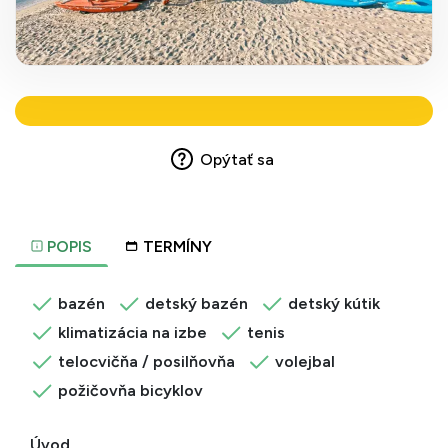
Opýtať sa
POPIS
TERMÍNY
bazén
detský bazén
detský kútik
klimatizácia na izbe
tenis
telocvičňa / posilňovňa
volejbal
požičovňa bicyklov
Úvod