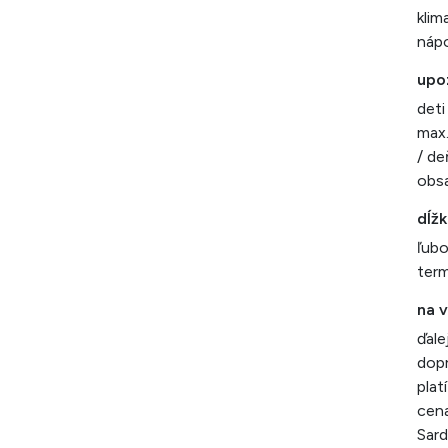
klim
nápo
upo
deti
max.
/ de
obsa
dĺž
ľubo
ter
na 
ďale
dopr
plat
cena
Sardí