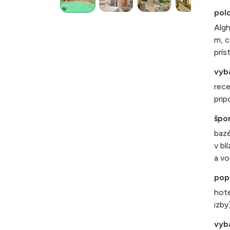
polo
Algh
m, c
prís
vyb
rece
prip
špor
bazé
v bl
a vo
popi
hote
izby
vyb