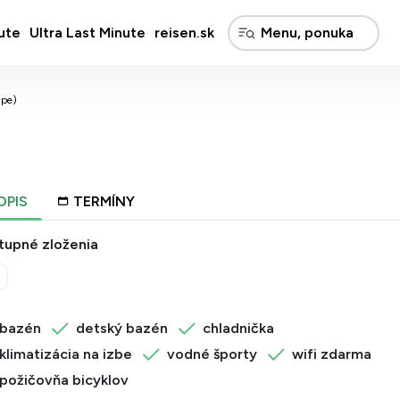
ute
Ultra Last Minute
reisen.sk
ape)
OPIS
TERMÍNY
tupné zloženia
bazén
detský bazén
chladnička
klimatizácia na izbe
vodné športy
wifi zdarma
požičovňa bicyklov