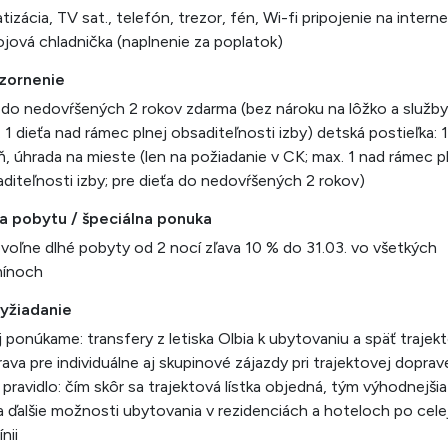
atizácia, TV sat., telefón, trezor, fén, Wi-fi pripojenie na interne
jová chladnička (naplnenie za poplatok)
zornenie
 do nedovŕšených 2 rokov zdarma (bez nároku na lôžko a služby
 1 dieťa nad rámec plnej obsaditeľnosti izby) detská postieľka: 
ň, úhrada na mieste (len na požiadanie v CK; max. 1 nad rámec p
diteľnosti izby; pre dieťa do nedovŕšených 2 rokov)
ka pobytu / špeciálna ponuka
voľne dlhé pobyty od 2 nocí zľava 10 % do 31.03. vo všetkých
mínoch
vyžiadanie
j ponúkame: transfery z letiska Olbia k ubytovaniu a späť trajek
ava pre individuálne aj skupinové zájazdy pri trajektovej doprav
í pravidlo: čím skôr sa trajektová lístka objedná, tým výhodnejšia
 ďalšie možnosti ubytovania v rezidenciách a hoteloch po cele
nii