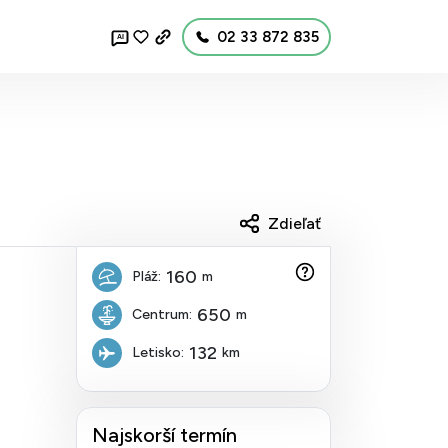
02 33 872 835
AI
Zdieľať
160
Pláž:
m
650
Centrum:
m
132
Letisko:
km
Najskorší termín