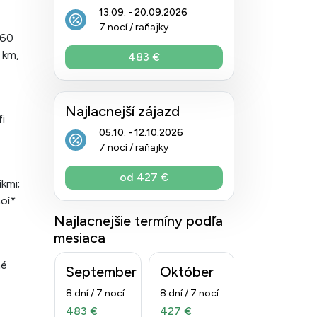
13.09. - 20.09.2026
7 nocí / raňajky
160
 km,
483 €
Najlacnejší zájazd
fi
05.10. - 12.10.2026
7 nocí / raňajky
od 427 €
kmi;
noí*
Najlacnejšie termíny podľa
mesiaca
né
September
Október
8 dní / 7 nocí
8 dní / 7 nocí
483 €
427 €