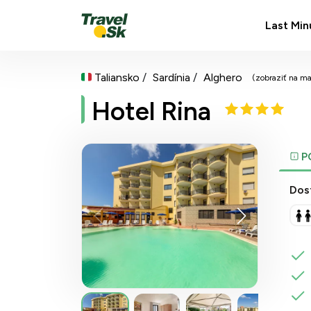
Last Min
Taliansko
Sardínia
Alghero
(zobraziť na m
Hotel Rina
P
Dos