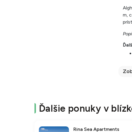
Algh
m, c
prís
Popi
Ďalš
Zob
Ďalšie ponuky v blízk
Rina Sea Apartments