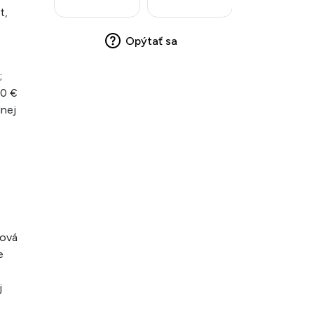
t,
Opýtať sa
;
10 €
lnej
tová
e
j