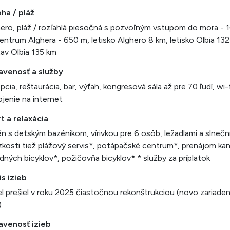
ha / pláž
ero, pláž / rozľahlá piesočná s pozvoľným vstupom do mora - 
entrum Alghera - 650 m, letisko Alghero 8 km, letisko Olbia 132
tav Olbia 135 km
avenosť a služby
pcia, reštaurácia, bar, výťah, kongresová sála až pre 70 ľudí, wi-
ojenie na internet
t a relaxácia
n s detským bazénikom, vírivkou pre 6 osôb, ležadlami a slneční
ízkosti tiež plážový servis*, potápačské centrum*, prenájom ka
dných bicyklov*, požičovňa bicyklov* * služby za príplatok
s izieb
l prešiel v roku 2025 čiastočnou rekonštrukciou (novo zariade
)
avenosť izieb