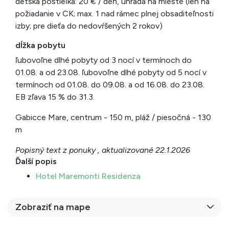
detská postieľka: 20 € / deň, úhrada na mieste (len na
požiadanie v CK; max. 1 nad rámec plnej obsaditeľnosti
izby; pre dieťa do nedovŕšených 2 rokov)
dĺžka pobytu
ľubovoľne dlhé pobyty od 3 nocí v termínoch do
01.08. a od 23.08. ľubovoľne dlhé pobyty od 5 nocí v
termínoch od 01.08. do 09.08. a od 16.08. do 23.08.
EB zľava 15 % do 31.3.
Gabicce Mare, centrum - 150 m, pláž / piesočná - 130
m
Popisný text z ponuky , aktualizované 22.1.2026
Ďalší popis
Hotel Maremonti Residenza
Zobraziť na mape