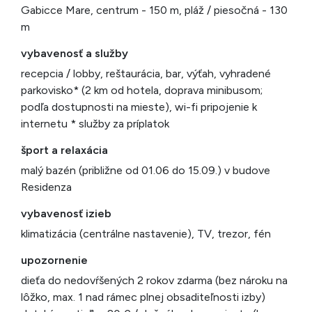
Gabicce Mare, centrum - 150 m, pláž / piesočná - 130
m
vybavenosť a služby
recepcia / lobby, reštaurácia, bar, výťah, vyhradené
parkovisko* (2 km od hotela, doprava minibusom;
podľa dostupnosti na mieste), wi-fi pripojenie k
internetu * služby za príplatok
šport a relaxácia
malý bazén (približne od 01.06 do 15.09.) v budove
Residenza
vybavenosť izieb
klimatizácia (centrálne nastavenie), TV, trezor, fén
upozornenie
dieťa do nedovŕšených 2 rokov zdarma (bez nároku na
lôžko, max. 1 nad rámec plnej obsaditeľnosti izby)