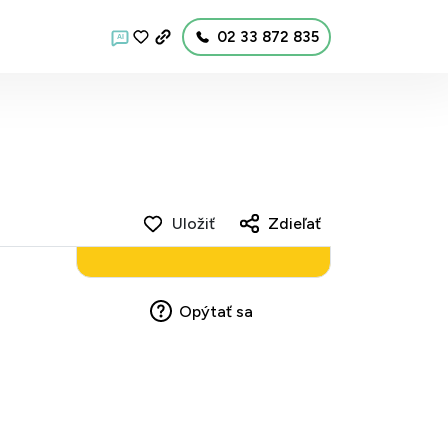
02 33 872 835
AI
Uložiť
Zdieľať
Opýtať sa