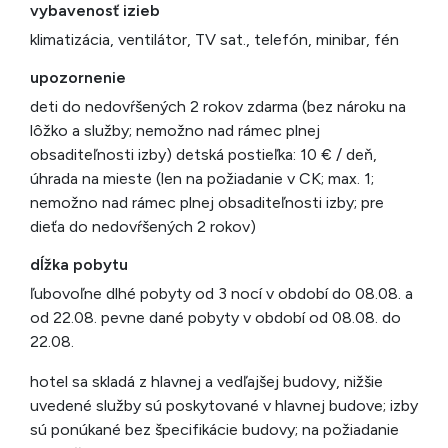
vybavenosť izieb
klimatizácia, ventilátor, TV sat., telefón, minibar, fén
upozornenie
deti do nedovŕšených 2 rokov zdarma (bez nároku na
lôžko a služby; nemožno nad rámec plnej
obsaditeľnosti izby) detská postieľka: 10 € / deň,
úhrada na mieste (len na požiadanie v CK; max. 1;
nemožno nad rámec plnej obsaditeľnosti izby; pre
dieťa do nedovŕšených 2 rokov)
dĺžka pobytu
ľubovoľne dlhé pobyty od 3 nocí v období do 08.08. a
od 22.08. pevne dané pobyty v období od 08.08. do
22.08.
hotel sa skladá z hlavnej a vedľajšej budovy, nižšie
uvedené služby sú poskytované v hlavnej budove; izby
sú ponúkané bez špecifikácie budovy; na požiadanie