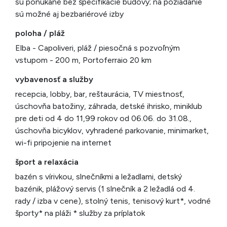
sú ponúkané bez špecifikácie budovy; na požiadanie
sú možné aj bezbariérové izby
poloha / pláž
Elba - Capoliveri, pláž / piesočná s pozvoľným
vstupom - 200 m, Portoferraio 20 km
vybavenosť a služby
recepcia, lobby, bar, reštaurácia, TV miestnosť,
úschovňa batožiny, záhrada, detské ihrisko, miniklub
pre deti od 4 do 11,99 rokov od 06.06. do 31.08.,
úschovňa bicyklov, vyhradené parkovanie, minimarket,
wi-fi pripojenie na internet
šport a relaxácia
bazén s vírivkou, slnečníkmi a ležadlami, detský
bazénik, plážový servis (1 slnečník a 2 ležadlá od 4.
rady / izba v cene), stolný tenis, tenisový kurt*, vodné
športy* na pláži * služby za príplatok