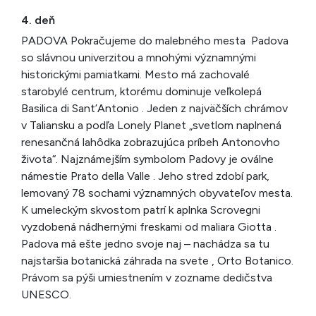
4. deň
PADOVA Pokračujeme do malebného mesta Padova
so slávnou univerzitou a mnohými významnými
historickými pamiatkami. Mesto má zachovalé
starobylé centrum, ktorému dominuje veľkolepá
Basilica di Sant’Antonio . Jeden z najväčších chrámov
v Taliansku a podľa Lonely Planet „svetlom naplnená
renesančná lahôdka zobrazujúca príbeh Antonovho
života“. Najznámejším symbolom Padovy je oválne
námestie Prato della Valle . Jeho stred zdobí park,
lemovaný 78 sochami významných obyvateľov mesta.
K umeleckým skvostom patrí k aplnka Scrovegni
vyzdobená nádhernými freskami od maliara Giotta .
Padova má ešte jedno svoje naj – nachádza sa tu
najstaršia botanická záhrada na svete , Orto Botanico.
Právom sa pýši umiestnením v zozname dedičstva
UNESCO.