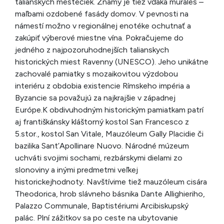
talianskych mestečiek. Známy je tiež vďaka murales –
maľbami ozdobené fasády domov. V pevnosti na
námestí možno v regionálnej enotéke ochutnať a
zakúpiť výberové miestne vína. Pokračujeme do
jedného z najpozoruhodnejších talianskych
historických miest Ravenny (UNESCO). Jeho unikátne
zachovalé pamiatky s mozaikovitou výzdobou
interiéru z obdobia existencie Rímskeho impéria a
Byzancie sa považujú za najkrajšie v západnej
Európe.K obdivuhodným historickým pamiatkam patrí
aj františkánsky kláštorný kostol San Francesco z
5.stor., kostol San Vitale, Mauzóleum Gally Placidie či
bazilika Sant’Apollinare Nuovo. Národné múzeum
uchváti svojimi sochami, rezbárskymi dielami zo
slonoviny a inými predmetmi veľkej
historickejhodnoty. Navštívime tiež mauzóleum cisára
Theodorica, hrob slávneho básnika Dante Allighieriho,
Palazzo Communale, Baptistériumi Arcibiskupský
palác. Plní zážitkov sa po ceste na ubytovanie