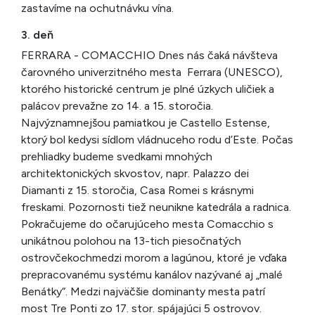
zastavíme na ochutnávku vína.
3. deň
FERRARA - COMACCHIO Dnes nás čaká návšteva
čarovného univerzitného mesta Ferrara (UNESCO),
ktorého historické centrum je plné úzkych uličiek a
palácov prevažne zo 14. a 15. storočia.
Najvýznamnejšou pamiatkou je Castello Estense,
ktorý bol kedysi sídlom vládnuceho rodu d’Este. Počas
prehliadky budeme svedkami mnohých
architektonických skvostov, napr. Palazzo dei
Diamanti z 15. storočia, Casa Romei s krásnymi
freskami. Pozornosti tiež neunikne katedrála a radnica.
Pokračujeme do očarujúceho mesta Comacchio s
unikátnou polohou na 13-tich piesočnatých
ostrovčekochmedzi morom a lagúnou, ktoré je vďaka
prepracovanému systému kanálov nazývané aj „malé
Benátky“. Medzi najväčšie dominanty mesta patrí
most Tre Ponti zo 17. stor. spájajúci 5 ostrovov.