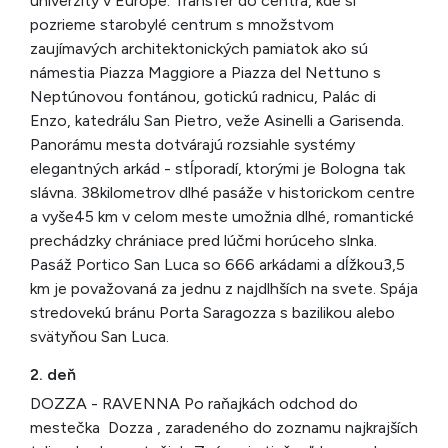
univerzity v Európe. Transfer do centra, kde si
pozrieme starobylé centrum s množstvom
zaujímavých architektonických pamiatok ako sú
námestia Piazza Maggiore a Piazza del Nettuno s
Neptúnovou fontánou, gotickú radnicu, Palác di
Enzo, katedrálu San Pietro, veže Asinelli a Garisenda.
Panorámu mesta dotvárajú rozsiahle systémy
elegantných arkád - stĺporadí, ktorými je Bologna tak
slávna. 38kilometrov dlhé pasáže v historickom centre
a vyše45 km v celom meste umožnia dlhé, romantické
prechádzky chrániace pred lúčmi horúceho slnka.
Pasáž Portico San Luca so 666 arkádami a dĺžkou3,5
km je považovaná za jednu z najdlhších na svete. Spája
stredovekú bránu Porta Saragozza s bazilikou alebo
svätyňou San Luca.
2. deň
DOZZA - RAVENNA Po raňajkách odchod do
mestečka Dozza , zaradeného do zoznamu najkrajších