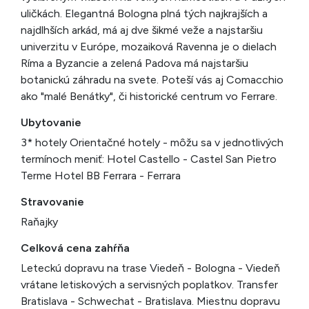
uličkách. Elegantná Bologna plná tých najkrajších a
najdlhších arkád, má aj dve šikmé veže a najstaršiu
univerzitu v Európe, mozaiková Ravenna je o dielach
Ríma a Byzancie a zelená Padova má najstaršiu
botanickú záhradu na svete. Poteší vás aj Comacchio
ako "malé Benátky", či historické centrum vo Ferrare.
Ubytovanie
3* hotely Orientačné hotely - môžu sa v jednotlivých
termínoch meniť: Hotel Castello - Castel San Pietro
Terme Hotel BB Ferrara - Ferrara
Stravovanie
Raňajky
Celková cena zahŕňa
Leteckú dopravu na trase Viedeň - Bologna - Viedeň
vrátane letiskových a servisných poplatkov. Transfer
Bratislava - Schwechat - Bratislava. Miestnu dopravu