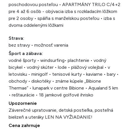
poschodovou posteľou • APARTMÁNY TRILO C/4+2
pre 4 až 6 osôb - obývacia izba s rozkladacím lôžkom
pre 2 osoby • spálňa s manželskou posteľou • izba s
dvoma oddelenými lôžkami
Strava:
bez stravy • možnosť varenia
Šport a zábava:
vodné športy • windsurfing• plachtenie • vodný
bicykel • vodný skúter • lode • plážový volejbal • v
letovisku - minigolf • tenisové kurty • kaviarne • bary •
obchody • diskotéky • známe kúpele „Bibione
Thermae” • lunapark v centre Bibione • Aqualand 5 km
• reštaurácie • 18 jamkové golfové ihrisko
Upozornenie
Záverečné upratovanie, detská postieľka, posteľná
bielizeň a uteráky LEN NA VYŽIADANIE!
Cena zahrnuje