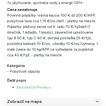
7x ubytovanie, spotreba vody a energií, DPH.
Cena nezahrnuje
Povinné príplatky: vratná kaucia 100 € až 200 €/APP,
pobytová taxa cca 1,15 €/os./deň - platby na mieste.
Príplatky: plážový servis od 4. radu 70 €/týždeň (1
slnečník, 1 ležadlo, 1 kreslo), záverečné upratovanie
typ B 50 €, typ C 60 €, detská postieľka 25 €/týž.,
posteľná bielizeň 10 €/os., uteráky 10 €/os./výmena, 1
malé zviera do 10 kg/APP na vyžiadanie za poplatok
cca 40 €/týž. - platby na mieste.
Kategórie
• Pobytové zájazdy
Ďalší popis
Rezidencia Monaco
Zobraziť na mape