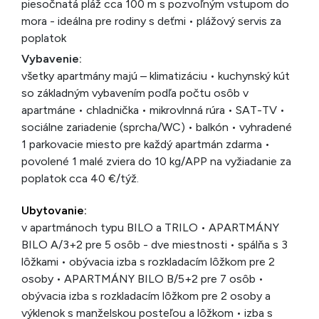
piesočnatá pláž cca 100 m s pozvoľným vstupom do
mora - ideálna pre rodiny s deťmi • plážový servis za
poplatok
Vybavenie:
všetky apartmány majú – klimatizáciu • kuchynský kút
so základným vybavením podľa počtu osôb v
apartmáne • chladnička • mikrovlnná rúra • SAT-TV •
sociálne zariadenie (sprcha/WC) • balkón • vyhradené
1 parkovacie miesto pre každý apartmán zdarma •
povolené 1 malé zviera do 10 kg/APP na vyžiadanie za
poplatok cca 40 €/týž.
Ubytovanie:
v apartmánoch typu BILO a TRILO • APARTMÁNY
BILO A/3+2 pre 5 osôb - dve miestnosti • spálňa s 3
lôžkami • obývacia izba s rozkladacím lôžkom pre 2
osoby • APARTMÁNY BILO B/5+2 pre 7 osôb •
obývacia izba s rozkladacím lôžkom pre 2 osoby a
výklenok s manželskou posteľou a lôžkom • izba s