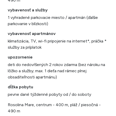
490 m
vybavenosť a služby
1 vyhradené parkovacie miesto / apartmán (ďalšie
parkovanie v blízkosti)
vybavenosť apartmánov
klimatizácia, TV, wi-fi pripojenie na internet*, práčka *
služby za príplatok
upozornenie
deti do nedovŕšených 2 rokov zdarma (bez nároku na
lôžko a služby; max. 1 dieťa nad rámec plnej
obsaditeľnosti apartmánu)
dĺžka pobytu
pevne dané týždenné pobyty od / do soboty
Rosolina Mare, centrum - 400 m, pláž / piesočná -
490 m