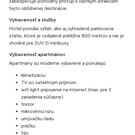
zabezpečuje pohodlný prístup k všetkým atrakciám
tejto obľúbenej destinácie.
Vybavenosť a služby
Hotel ponúka výťah, ako aj vyhradené parkovacie
státie, ktoré je vzdialené približne 800 metrov a nie je
vhodné pre SUV či minibusy.
Vybavenosť apartmánov
Apartmány sú moderne vybavené a ponúkajú:
klimatizáciu
TV so satelitným príjmom
wifi light pripojenie na internet (max. pre 3
zariadenia súčasne)
trezor
mikrovlnnú rúru
umývačku riadu
práčku
fén