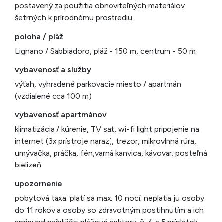
postavený za použitia obnoviteľných materiálov
šetrných k prírodnému prostrediu
poloha / pláž
Lignano / Sabbiadoro, pláž - 150 m, centrum - 50 m
vybavenosť a služby
výťah, vyhradené parkovacie miesto / apartmán
(vzdialené cca 100 m)
vybavenosť apartmánov
klimatizácia / kúrenie, TV sat, wi-fi light pripojenie na
internet (3x prístroje naraz), trezor, mikrovlnná rúra,
umývačka, práčka, fén,varná kanvica, kávovar; posteľná
bielizeň
upozornenie
pobytová taxa: platí sa max. 10 nocí; neplatia ju osoby
do 11 rokov a osoby so zdravotným postihnutím a ich
sprievod najbližšie plážové sektory: č. 4 a 5 príplatok