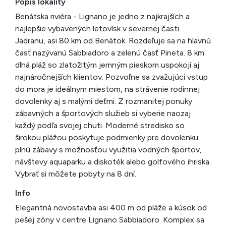
Popis lokality
Benátska riviéra - Lignano je jedno z najkrajších a
najlepšie vybavených letovísk v severnej časti
Jadranu, asi 80 km od Benátok. Rozdeľuje sa na hlavnú
časť nazývanú Sabbiadoro a zelenú časť Pineta. 8 km
dlhá pláž so zlatožltým jemným pieskom uspokojí aj
najnáročnejších klientov. Pozvoľne sa zvažujúci vstup
do mora je ideálnym miestom, na strávenie rodinnej
dovolenky aj s malými deťmi. Z rozmanitej ponuky
zábavných a športových služieb si vyberie naozaj
každý podľa svojej chuti. Moderné stredisko so
širokou plážou poskytuje podmienky pre dovolenku
plnú zábavy s možnosťou využitia vodných športov,
návštevy aquaparku a diskoték alebo golfového ihriska.
Vybrať si môžete pobyty na 8 dní.
Info
Elegantná novostavba asi 400 m od pláže a kúsok od
pešej zóny v centre Lignano Sabbiadoro. Komplex sa