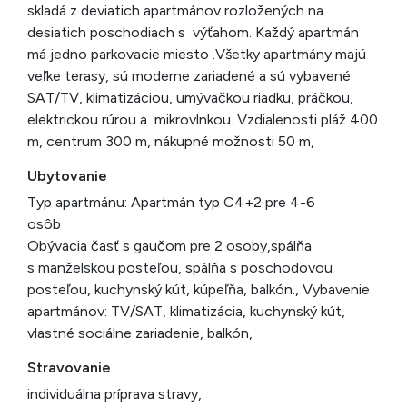
skladá z deviatich apartmánov rozložených na
desiatich poschodiach s výťahom. Každý apartmán
má jedno parkovacie miesto .Všetky apartmány majú
veľke terasy, sú moderne zariadené a sú vybavené
SAT/TV, klimatizáciou, umývačkou riadku, práčkou,
elektrickou rúrou a mikrovlnkou. Vzdialenosti pláž 400
m, centrum 300 m, nákupné možnosti 50 m,
Ubytovanie
Typ apartmánu: Apartmán typ C4+2 pre 4-6
os
Obývacia časť s gaučom pre 2 osoby,spálňa
s manželskou posteľou, spálňa s poschodovou
posteľou, kuchynský kút, kúpeľňa, balkón., Vybavenie
apartmánov: TV/SAT, klimatizácia, kuchynský kút,
vlastné sociálne zariadenie, balkón,
Stravovanie
individuálna príprava stravy,