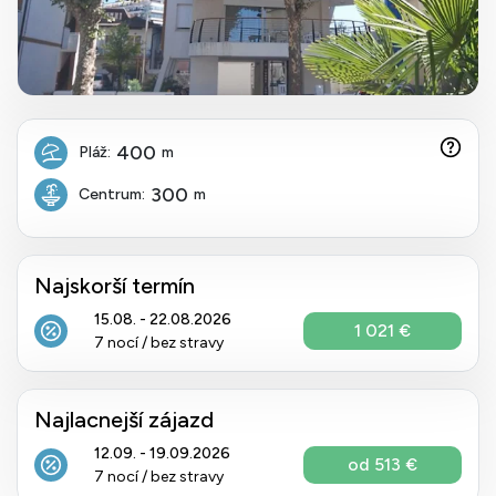
400
Pláž:
m
300
Centrum:
m
Najskorší termín
15.08. - 22.08.2026
1 021 €
7 nocí / bez stravy
Najlacnejší zájazd
12.09. - 19.09.2026
od 513 €
7 nocí / bez stravy