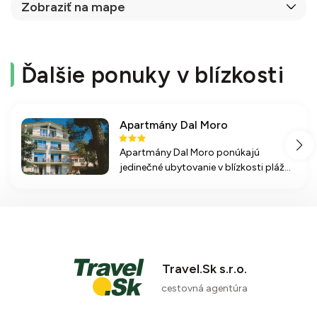
Zobraziť na mape
Ďalšie ponuky v blízkosti
Apartmány Dal Moro
Apartmány Dal Moro ponúkajú
jedinečné ubytovanie v blízkosti pláže
v Lignano Sabbiadoro, ideálnom
letovisku na rodinnú dovolenku plnú
zábavy a relaxu.
Travel.Sk s.r.o.
cestovná agentúra