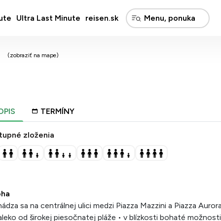
ute
Ultra Last Minute
reisen.sk
o
(zobraziť na mape)
OPIS
TERMÍNY
tupné zloženia
oha
ádza sa na centrálnej ulici medzi Piazza Mazzini a Piazza Aurora
leko od širokej piesočnatej pláže • v blízkosti bohaté možnosti