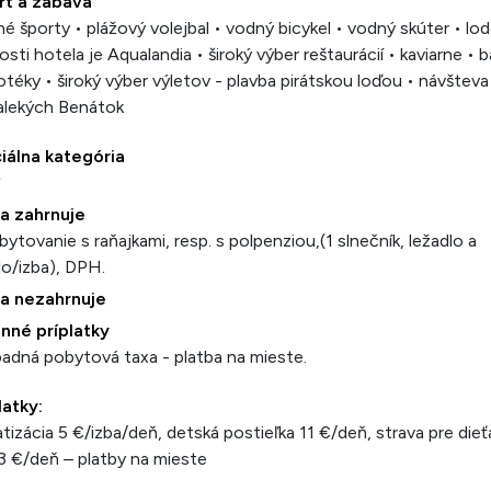
rt a zábava
é športy • plážový volejbal • vodný bicykel • vodný skúter • lod
kosti hotela je Aqualandia • široký výber reštaurácií • kaviarne • b
otéky • široký výber výletov - plavba pirátskou loďou • návšteva
alekých Benátok
iálna kategória
*
a zahrnuje
bytovanie s raňajkami, resp. s polpenziou,(1 slnečník, ležadlo a
lo/izba), DPH.
a nezahrnuje
nné príplatky
ípadná pobytová taxa - platba na mieste.
latky:
atizácia 5 €/izba/deň, detská postieľka 11 €/deň, strava pre die
13 €/deň – platby na mieste