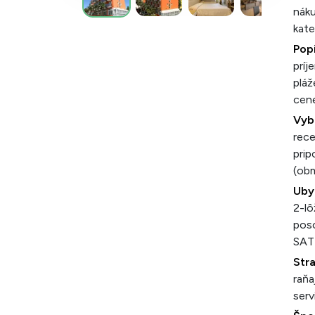
náku
kate
Popi
príj
pláž
cene
Vyb
rece
prip
(ob
Uby
2-lô
posc
SAT-
Str
raňa
serv