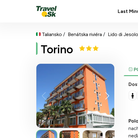
Last Min
Taliansko
Benátska riviéra
Lido di Jesol
Torino
P
Dos
Pol
nach
neďa