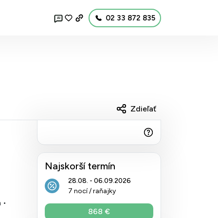
02 33 872 835
AI
Zdieľať
Najskorší termín
28.08. - 06.09.2026
7 nocí / raňajky
 •
868 €