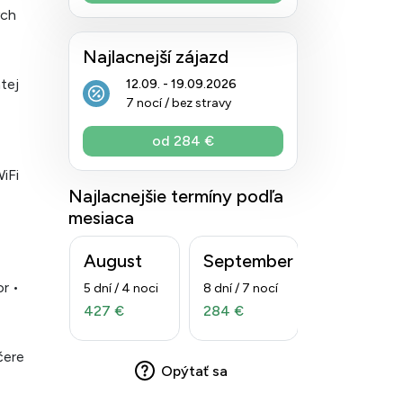
ých
Najlacnejší zájazd
tej
12.09. - 19.09.2026
7 nocí / bez stravy
od 284 €
iFi
Najlacnejšie termíny podľa
mesiaca
August
September
r •
5 dní / 4 noci
8 dní / 7 nocí
427 €
284 €
čere
Opýtať sa