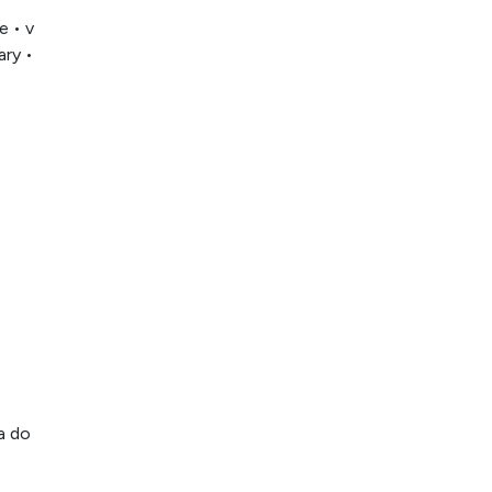
e • v
ary •
ťa do