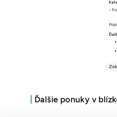
Kat
• Po
Popi
Ďalš
Zob
Ďalšie ponuky v blízk