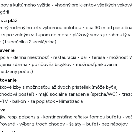
pov a kultúrneho vyžitia • vhodný pre klientov všetkých vekov
górií
s a pláž
emný rodinný hotel s výbornou polohou • cca 30 m od piesočna
e s pozvoľným vstupom do mora • plážový servis je zahrnutý v
 (1 slnečník a 2 kreslá/izba)
avenie
pcia • denná miestnosť • reštaurácia • bar • terasa • možnosť W
ojenia zdarma • požičovňa bicyklov • možnosťparkovania
medzený počet)
tovanie
žkové izby s možnosťou až dvoch prísteliek (môže byť aj
hodová posteľ) • majú sociálne zariadenie (sprcha/WC) • trezo
TV • balkón • za poplatok - klimatizácia
ava
jky, resp. polpenzia • kontinentálne raňajky formou bufetu • ve
írované • výber z troch chodov • šaláty – bufet• bez nápojov