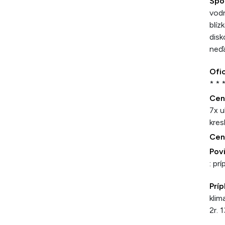
Špo
vodn
blíz
disk
neď
Ofic
* * 
Cen
7x u
kres
Cen
Povi
: pr
Príp
klim
2r. 