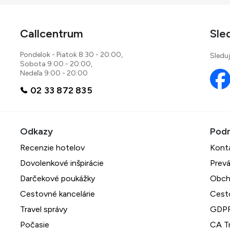
Callcentrum
Sle
Pondelok - Piatok 8:30 - 20:00,
Sleduj
Sobota 9:00 - 20:00,
Nedeľa 9:00 - 20:00
02 33 872 835
Recenzie hotelov
Kont
Dovolenkové inšpirácie
Prevá
Darčekové poukážky
Obch
Cestovné kancelárie
Cest
Travel správy
GDPR
Počasie
CA Tr