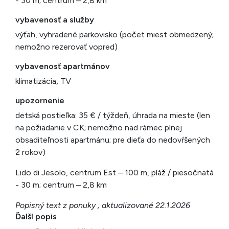
- 30 m; centrum – 2,8 km
vybavenosť a služby
výťah, vyhradené parkovisko (počet miest obmedzený;
nemožno rezerovať vopred)
vybavenosť apartmánov
klimatizácia, TV
upozornenie
detská postieľka: 35 € / týždeň, úhrada na mieste (len
na požiadanie v CK; nemožno nad rámec plnej
obsaditeľnosti apartmánu; pre dieťa do nedovŕšených
2 rokov)
Lido di Jesolo, centrum Est – 100 m, pláž / piesočnatá
- 30 m; centrum – 2,8 km
Popisný text z ponuky , aktualizované 22.1.2026
Ďalší popis