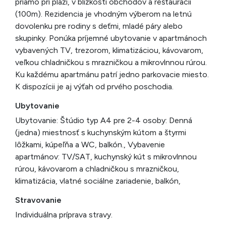
priamo pri pláži, v blízkosti obchodov a reštaurácií
(100m). Rezidencia je vhodným výberom na letnú
dovolenku pre rodiny s deťmi, mladé páry alebo
skupinky. Ponúka príjemné ubytovanie v apartmánoch
vybavených TV, trezorom, klimatizáciou, kávovarom,
veľkou chladničkou s mrazničkou a mikrovlnnou rúrou.
Ku každému apartmánu patrí jedno parkovacie miesto.
K dispozícii je aj výťah od prvého poschodia.
Ubytovanie
Ubytovanie: Štúdio typ A4 pre 2-4 osoby: Denná
(jedna) miestnosť s kuchynským kútom a štyrmi
lôžkami, kúpeľňa a WC, balkón., Vybavenie
apartmánov: TV/SAT, kuchynský kút s mikrovlnnou
rúrou, kávovarom a chladničkou s mrazničkou,
klimatizácia, vlatné sociálne zariadenie, balkón,
Stravovanie
Individuálna príprava stravy.