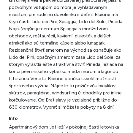
km dlhej a veľmi pekne udržiavanej piesočnatej pláži s
pozvoľným vstupom do mora je vyhľadávaným
miestom pre rodinnú dovolenku s deťmi. Bibione má
štyri časti: Lido dei Pini, Spiaggia, Lido del Sole, Pineda.
Najrušnejšie je centrum Spiaggia s množstvom
obchodov, reštaurácií, kaviarní, diskoték a ďalších
atrakcií ako sú termálne kúpele alebo lunapark.
Rezidenčná štvrť smerom na východ sa označuje ako
Lido dei Pini, opačným smerom zasa Lido del Sole, za
ktorým vyrástla ešte atraktívna štvrť Pineda, ležiaca na
konci pevninského výbežku medzi morom a lagúnou
Litoranea Veneta. Bibione ponúka skvelé možností
športového vyžitia. Nájdete tu požičovňu bicyklov,
skútrov, paragliding, windsurfing či chodníky pre inline
korčuľovanie. Od Bratislavy je vzdialené približne do
630 kilometrov. Vybrať si môžete pobyty na 8 dní.
Info
Apartmánový dom Jet leží v pokojnej časti letoviska