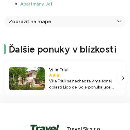
Apartmány Jet
Zobraziť na mape
Ďalšie ponuky v blízkosti
Villa Friuli
Villa Friuli sa nachádza v malebnej
oblasti Lido del Sole, ponúkajúcej
pohodlné ubytovanie s možnosťou
stravovania formou all inclusive,
relaxačné masáže a bazény na
osvieženie v horúcich dňoch.
Travel.Sk s.r.o.