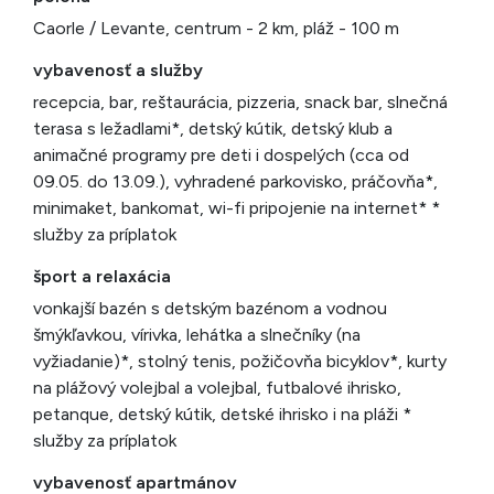
Caorle / Levante, centrum - 2 km, pláž - 100 m
vybavenosť a služby
recepcia, bar, reštaurácia, pizzeria, snack bar, slnečná
terasa s ležadlami*, detský kútik, detský klub a
animačné programy pre deti i dospelých (cca od
09.05. do 13.09.), vyhradené parkovisko, práčovňa*,
minimaket, bankomat, wi-fi pripojenie na internet* *
služby za príplatok
šport a relaxácia
vonkajší bazén s detským bazénom a vodnou
šmýkľavkou, vírivka, lehátka a slnečníky (na
vyžiadanie)*, stolný tenis, požičovňa bicyklov*, kurty
na plážový volejbal a volejbal, futbalové ihrisko,
petanque, detský kútik, detské ihrisko i na pláži *
služby za príplatok
vybavenosť apartmánov