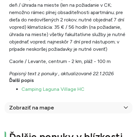
deň / úhrada na mieste (len na požiadanie v CK;
nemožno rámec plnej obsaditeľnosti apartmánu; pre
dieťa do nedovŕšených 2 rokov; nutné objednať 7 dní
vopred) klimatizácia: 35 € / 56 hodín (na požiadanie,
úhrada na mieste) všetky fakultatívne služby je nutné
objednať vopred; najneskôr 7 dní pred nástupom; v
prípade neskoršej požiadavky je nutné overiť)
Caorle / Levante, centrum - 2 km, pláž - 100 m
Popisný text z ponuky , aktualizované 22.1.2026
Ďalší popis
Camping Laguna Village HC
Zobraziť na mape
Ďalšie ponuky v blízkosti