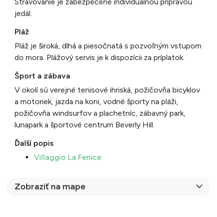
Stravovanie je zabezpečené individuálnou prípravou
jedál.
Pláž
Pláž je široká, dlhá a piesočnatá s pozvoľným vstupom
do mora. Plážový servis je k dispozícii za príplatok.
Šport a zábava
V okolí sú verejné tenisové ihriská, požičovňa bicyklov
a motoriek, jazda na koni, vodné športy na pláži,
požičovňa windsurfov a plachetníc, zábavný park,
lunapark a športové centrum Beverly Hill.
Ďalší popis
Villaggio La Fenice
Zobraziť na mape