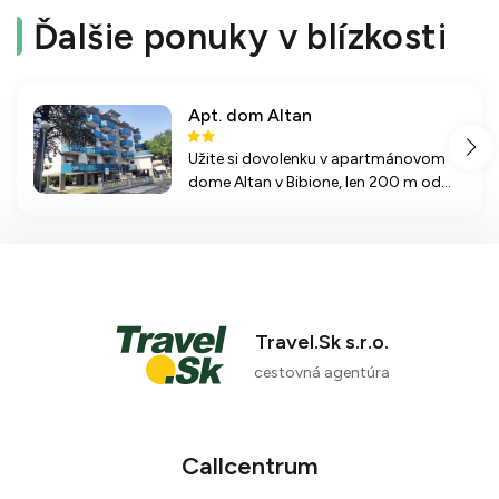
Ďalšie ponuky v blízkosti
Apt. dom Altan
Užite si dovolenku v apartmánovom
dome Altan v Bibione, len 200 m od
centra a 300 m od pláže, s
vybavenými apartmánmi a
možnosťou stravovania v miestnych
reštauráciách.
Travel.Sk s.r.o.
cestovná agentúra
Callcentrum