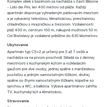
Komplex viliek s bazénom sa nachádza v časti Bibione
- Lido dei Pini, len 400 metrov od pláže. Každý
apartmán disponuje vyhradeným parkovacím miestom
a je vybavený televíziou, klimatizáciou, priestrannou
chladničkou s mrazničkou a trezorom. Vzdialenosti:
pláž 400 m, centrum 100 m, nákupné možnosti 50 m.
Od Bratislavy je vzdialené približne do 630 kilometrov.
Ubytovanie
Apartmán typ C5+2 je určený pre 5 až 7 osôb a
nachádza sa na prvom poschodí. Skladá sa z dennej
miestnosti s kuchynským kútom a rozkladacím
gaučom pre dve osoby, jednej spálne s manželskou
posteľou a jedným samostatným lôžkom, druhej
spálne so štyrmi samostatnými lôžkami, kúpeľne so
sprchou a WC, a balkóna. Výbava apartmánov zahŕňa
TV, kuchynský kút a klimatizáciu.
Stravovanie