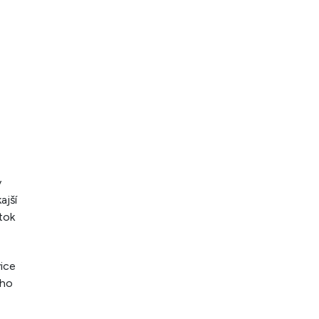
v
ajší
atok
vice
ého