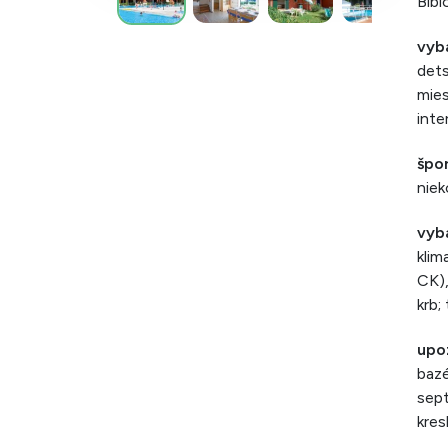
Bibi
vyb
dets
mies
inte
špor
niek
vyb
klim
CK),
krb;
upo
bazé
sept
kres