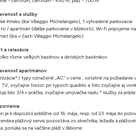
one - centrum, centrum - 450 m, pláž - 700 m
avenosť a služby
ké ihrisko (iba Villaggio Michelangelo), 1 vyhradené parkovacie
to / apartmán (ďalšie parkovanie v blízkosti), Wi-Fi pripojenie na
rnet (iba v časti Villaggio Michelangelo)
t a relaxácia
oľko rôzne veľkých bazénov a detských bazénikov
avenosť apartmánov
atizácia* ( typy označené „AC“ v cene , ostatné na požiadanie 
 TV, zvyčajne trezor; pri typoch quadrilo a trilo zvyčajne aj vonk
 typ bilo 3/4+ práčka, zvyčajne umývačka riadu * služby za prípl
zornenie
n je k dispozícii približne od 16. mája, resp. od 23. mája do polo
embra plážový servis pozostáva zo slnečníka, ležadla a plážov
la; ponúka sa na väčšine pláží v Bibione