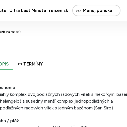
ute
Ultra Last Minute
reisen.sk
aziť na mape)
OPIS
TERMÍNY
esnenie
iahly komplex dvojpodlažných radových viliek s niekoľkými baz
helangelo) a susedný menší komplex jednopodlažných a
podlažných radových viliek s jedným bazénom (San Siro)
ha / pláž