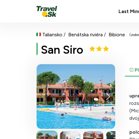
Last Min
Taliansko
Benátska riviéra
Bibione
(zobr
San Siro
P
upr
rozs
(Mic
dvoj
polo