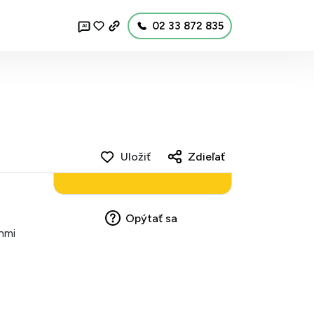
02 33 872 835
AI
Uložiť
Zdieľať
Opýtať sa
énmi