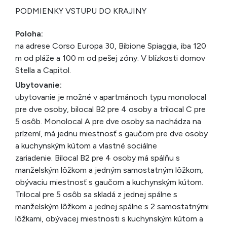
PODMIENKY VSTUPU DO KRAJINY
Poloha:
na adrese Corso Europa 30, Bibione Spiaggia, iba 120
m od pláže a 100 m od pešej zóny. V blízkosti domov
Stella a Capitol.
Ubytovanie:
ubytovanie je možné v apartmánoch typu monolocal
pre dve osoby, bilocal B2 pre 4 osoby a trilocal C pre
5 osôb. Monolocal A pre dve osoby sa nachádza na
prízemí, má jednu miestnosť s gaučom pre dve osoby
a kuchynským kútom a vlastné sociálne
zariadenie. Bilocal B2 pre 4 osoby má spálňu s
manželským lôžkom a jedným samostatným lôžkom,
obývaciu miestnosť s gaučom a kuchynským kútom.
Trilocal pre 5 osôb sa skladá z jednej spálne s
manželským lôžkom a jednej spálne s 2 samostatnými
lôžkami, obývacej miestnosti s kuchynským kútom a