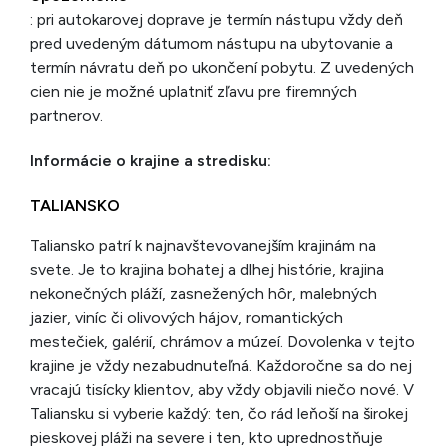
: pri autokarovej doprave je termín nástupu vždy deň
pred uvedeným dátumom nástupu na ubytovanie a
termín návratu deň po ukončení pobytu. Z uvedených
cien nie je možné uplatniť zľavu pre firemných
partnerov.
Informácie o krajine a stredisku:
TALIANSKO
Taliansko patrí k najnavštevovanejším krajinám na
svete. Je to krajina bohatej a dlhej histórie, krajina
nekonečných pláží, zasnežených hôr, malebných
jazier, viníc či olivových hájov, romantických
mestečiek, galérií, chrámov a múzeí. Dovolenka v tejto
krajine je vždy nezabudnuteľná. Každoročne sa do nej
vracajú tisícky klientov, aby vždy objavili niečo nové. V
Taliansku si vyberie každý: ten, čo rád leňoší na širokej
pieskovej pláži na severe i ten, kto uprednostňuje