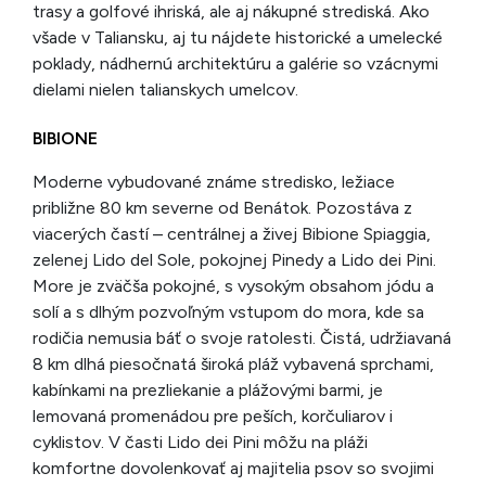
trasy a golfové ihriská, ale aj nákupné strediská. Ako
všade v Taliansku, aj tu nájdete historické a umelecké
poklady, nádhernú architektúru a galérie so vzácnymi
dielami nielen talianskych umelcov.
BIBIONE
Moderne vybudované známe stredisko, ležiace
približne 80 km severne od Benátok. Pozostáva z
viacerých častí – centrálnej a živej Bibione Spiaggia,
zelenej Lido del Sole, pokojnej Pinedy a Lido dei Pini.
More je zväčša pokojné, s vysokým obsahom jódu a
solí a s dlhým pozvoľným vstupom do mora, kde sa
rodičia nemusia báť o svoje ratolesti. Čistá, udržiavaná
8 km dlhá piesočnatá široká pláž vybavená sprchami,
kabínkami na prezliekanie a plážovými barmi, je
lemovaná promenádou pre peších, korčuliarov i
cyklistov. V časti Lido dei Pini môžu na pláži
komfortne dovolenkovať aj majitelia psov so svojimi