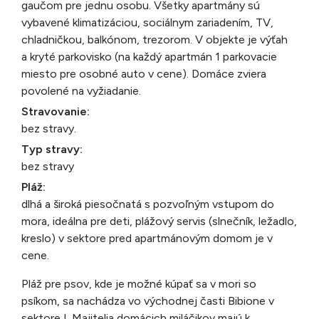
gaučom pre jednu osobu. Všetky apartmány sú
vybavené klimatizáciou, sociálnym zariadením, TV,
chladničkou, balkónom, trezorom. V objekte je výťah
a kryté parkovisko (na každý apartmán 1 parkovacie
miesto pre osobné auto v cene). Domáce zviera
povolené na vyžiadanie.
Stravovanie:
bez stravy.
Typ stravy:
bez stravy
Pláž:
dlhá a široká piesočnatá s pozvoľným vstupom do
mora, ideálna pre deti, plážový servis (slnečník, ležadlo,
kreslo) v sektore pred apartmánovým domom je v
cene.
Pláž pre psov, kde je možné kúpať sa v mori so
psíkom, sa nachádza vo východnej časti Bibione v
sektore I. Majitelia domácich miláčikov majú k