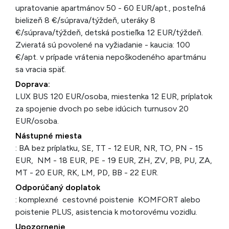
upratovanie apartmánov 50 - 60 EUR/apt., posteľná
bielizeň 8 €/súprava/týždeň, uteráky 8
€/súprava/týždeň, detská postieľka 12 EUR/týždeň.
Zvieratá sú povolené na vyžiadanie - kaucia: 100
€/apt. v prípade vrátenia nepoškodeného apartmánu
sa vracia späť.
Doprava:
LUX BUS 120 EUR/osoba, miestenka 12 EUR, príplatok
za spojenie dvoch po sebe idúcich turnusov 20
EUR/osoba.
Nástupné miesta
: BA bez príplatku, SE, TT - 12 EUR, NR, TO, PN - 15
EUR, NM - 18 EUR, PE - 19 EUR, ZH, ZV, PB, PU, ZA,
MT - 20 EUR, RK, LM, PD, BB - 22 EUR.
Odporúčaný doplatok
: komplexné cestovné poistenie KOMFORT alebo
poistenie PLUS, asistencia k motorovému vozidlu.
Upozornenie