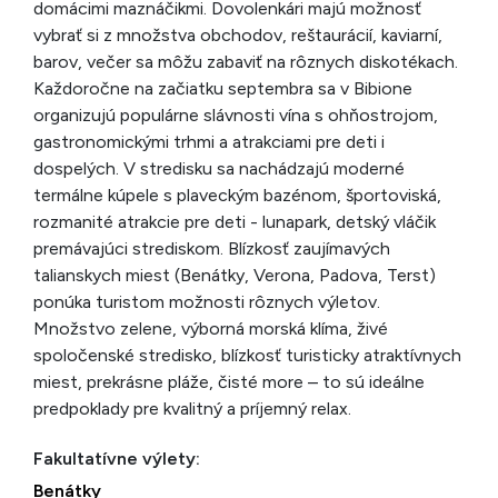
domácimi maznáčikmi. Dovolenkári majú možnosť
vybrať si z množstva obchodov, reštaurácií, kaviarní,
barov, večer sa môžu zabaviť na rôznych diskotékach.
Každoročne na začiatku septembra sa v Bibione
organizujú populárne slávnosti vína s ohňostrojom,
gastronomickými trhmi a atrakciami pre deti i
dospelých. V stredisku sa nachádzajú moderné
termálne kúpele s plaveckým bazénom, športoviská,
rozmanité atrakcie pre deti - lunapark, detský vláčik
premávajúci strediskom. Blízkosť zaujímavých
talianskych miest (Benátky, Verona, Padova, Terst)
ponúka turistom možnosti rôznych výletov.
Množstvo zelene, výborná morská klíma, živé
spoločenské stredisko, blízkosť turisticky atraktívnych
miest, prekrásne pláže, čisté more – to sú ideálne
predpoklady pre kvalitný a príjemný relax.
Fakultatívne výlety:
Benátky