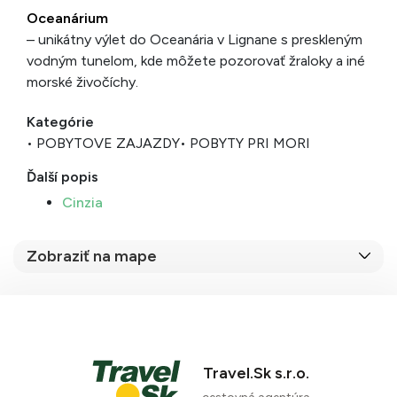
Oceanárium
– unikátny výlet do Oceanária v Lignane s preskleným
vodným tunelom, kde môžete pozorovať žraloky a iné
morské živočíchy.
Kategórie
• POBYTOVE ZAJAZDY
• POBYTY PRI MORI
Ďalší popis
Cinzia
Zobraziť na mape
Travel.Sk s.r.o.