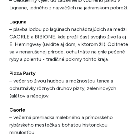
– celodenný výlet do zábavného vodného parku v
Lignane, jedného z najväčších na jadranskom pobreží.
Laguna
– plavba loďou po lagúnach nachádzajúcich sa medzi
CAORLE a BIBIONE, kde prežil časť svojho života aj
E. Hemingway (uvidíte aj dom, v ktorom žil). Ocitnete
sa v nenarušenej prírode, ochutnáte na grile pečené
ryby a polentu - tradičné pokrmy tohto kraja.
Pizza Party
– večer so živou hudbou a možnosťou tanca a
ochutnávky rôznych druhov pizzy, zeleninových
šalátov a nápojov.
Caorle
– večerná prehliadka malebného a prímorského
rybárskeho mestečka s bohatou historickou
minulosťou.