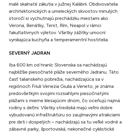
malé skalnaté zákutia v južnej Kalábrii. Obdivovatelia
architektonických a umeleckých skvostov minulých
storočí si vychutnajú prechádzku miestami ako
Verona, Benátky, Terst, Rím, Neapol v rámci
fakultatívnych výletov. Všetky zážitky umocní
vynikajúca kuchyňa a temperamentní hostitelia.
SEVERNÝ JADRAN
Iba 600 km od hraníc Slovenska sa nachádzajú
najbližšie piesočnaté pláže severného Jadranu. Táto
časť talianskeho pobrežia, nachádzajúca sa v
regiónoch Friuli Venezia Giulia a Veneto, je známa
predovšetkým svojimi rozsiahlymi piesočnatými
plážami s mierne klesajúcim dnom, čo oceňujú najmä
rodiny s deťmi. Všetky strediská majú veľmi dobre
vybudovanú infraštruktúru so zaujímavými atrakciami
pre deti i dospelých – nachádzajú sa tu veľké vodné a
zábavné parky, športoviská, nekonečné cyklistické