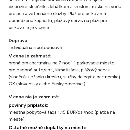
dispozícii slnečník s lehátkom a kreslom, misku na vodu
pre psa a veterinárne služby. Pláž pre psíkov má
obmedzenú kapacitu, plážový servis na pláži pre
psíkov nie je v cene.
Doprava:
individuálna a autobusová.
V cene je zahrnuté:
prenájom apartmánu na 7 nocí, 1 parkovacie miesto
pre osobné auto/apt., klimatizácia, plážový servis
(slnečník+ležadlo+kreslo), služby delegáta partnerskej
CK (slovensky alebo česky hovoriaci).
V cene nie je zahrnuté:
povinný príplatok:
miestna pobytová taxa 1,15 EUR/os./noc (platba na
mieste).
Ostatné možné doplatky na mieste: