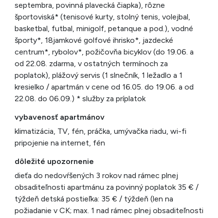
septembra, povinná plavecká čiapka), rôzne
športoviská* (tenisové kurty, stolný tenis, volejbal,
basketbal, futbal, minigolf, petanque a pod.), vodné
športy*, 18jamkové golfové ihrisko*, jazdecké
centrum*, rybolov*, požičovňa bicyklov (do 19.06. a
od 22.08. zdarma, v ostatných termínoch za
poplatok), plážový servis (1 slnečník, 1 ležadlo a 1
kresielko / apartmán v cene od 16.05. do 19.06. a od
22.08. do 06.09.) * služby za príplatok
vybavenosť apartmánov
klimatizácia, TV, fén, práčka, umývačka riadu, wi-fi
pripojenie na internet, fén
dôležité upozornenie
dieťa do nedovŕšených 3 rokov nad rámec plnej
obsaditeľnosti apartmánu za povinný poplatok 35 € /
týždeň detská postieľka: 35 € / týždeň (len na
požiadanie v CK; max. 1 nad rámec plnej obsaditeľnosti