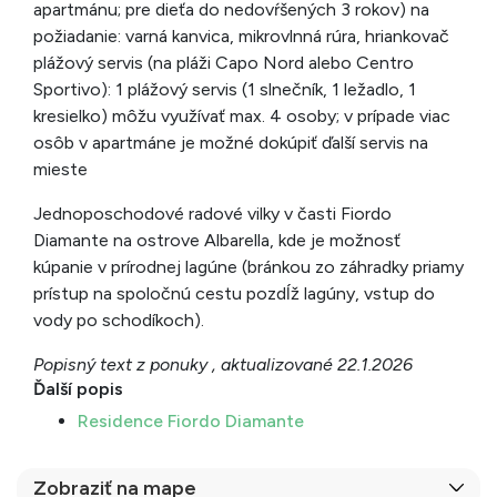
apartmánu; pre dieťa do nedovŕšených 3 rokov) na
požiadanie: varná kanvica, mikrovlnná rúra, hriankovač
plážový servis (na pláži Capo Nord alebo Centro
Sportivo): 1 plážový servis (1 slnečník, 1 ležadlo, 1
kresielko) môžu využívať max. 4 osoby; v prípade viac
osôb v apartmáne je možné dokúpiť ďalší servis na
mieste
Jednoposchodové radové vilky v časti Fiordo
Diamante na ostrove Albarella, kde je možnosť
kúpanie v prírodnej lagúne (bránkou zo záhradky priamy
prístup na spoločnú cestu pozdĺž lagúny, vstup do
vody po schodíkoch).
Popisný text z ponuky , aktualizované 22.1.2026
Ďalší popis
Residence Fiordo Diamante
Zobraziť na mape