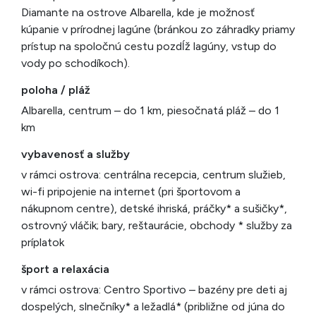
Diamante na ostrove Albarella, kde je možnosť
kúpanie v prírodnej lagúne (bránkou zo záhradky priamy
prístup na spoločnú cestu pozdĺž lagúny, vstup do
vody po schodíkoch).
poloha / pláž
Albarella, centrum – do 1 km, piesočnatá pláž – do 1
km
vybavenosť a služby
v rámci ostrova: centrálna recepcia, centrum služieb,
wi-fi pripojenie na internet (pri športovom a
nákupnom centre), detské ihriská, práčky* a sušičky*,
ostrovný vláčik; bary, reštaurácie, obchody * služby za
príplatok
šport a relaxácia
v rámci ostrova: Centro Sportivo – bazény pre deti aj
dospelých, slnečníky* a ležadlá* (približne od júna do