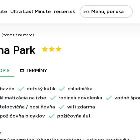
ute
Ultra Last Minute
reisen.sk
(zobraziť na mape)
na Park
OPIS
TERMÍNY
bazén
detský kútik
chladnička
klimatizácia na izbe
rodinná dovolenka
vodné špo
telocvičňa / posilňovňa
wifi zdarma
požičovňa bicyklov
požičovňa áut
o: