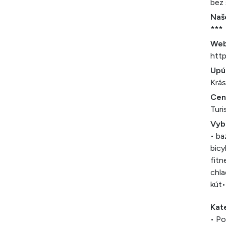
bez 
Naš
***
Web
htt
Upú
Krás
Cen
Turi
Vyb
• ba
bicy
fit
chla
kút
•
Kat
• Po