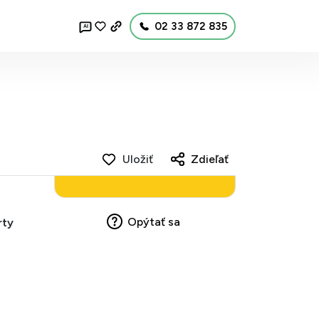
02 33 872 835
AI
Uložiť
Zdieľať
Opýtať sa
rty