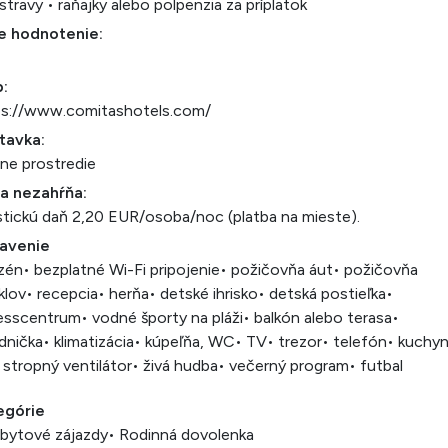
stravy • raňajky alebo polpenzia za príplatok
e hodnotenie:
:
ps://www.comitashotels.com/
tavka:
ne prostredie
a nezahŕňa:
stickú daň 2,20 EUR/osoba/noc (platba na mieste).
avenie
zén
• bezplatné Wi-Fi pripojenie
• požičovňa áut
• požičovňa
klov
• recepcia
• herňa
• detské ihrisko
• detská postieľka
•
nesscentrum
• vodné športy na pláži
• balkón alebo terasa
•
dnička
• klimatizácia
• kúpeľňa, WC
• TV
• trezor
• telefón
• kuchy
 stropný ventilátor
• živá hudba
• večerný program
• futbal
egórie
bytové zájazdy
• Rodinná dovolenka