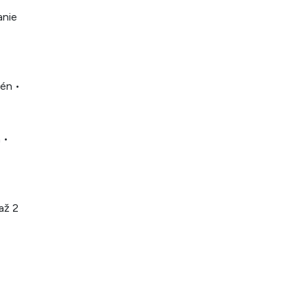
anie
zén •
 •
až 2