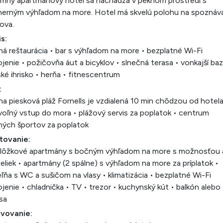
emný apartmánový hotel sa nachádza v peknom prostredí s
herným výhľadom na more. Hotel má skvelú polohu na spoznáv
ova.
s:
ná reštaurácia • bar s výhľadom na more • bezplatné Wi-Fi
ojenie • požičovňa áut a bicyklov • slnečná terasa • vonkajší ba
ké ihrisko • herňa • fitnescentrum
:
na piesková pláž Fornells je vzdialená 10 min chôdzou od hotela
oľný vstup do mora • plážový servis za poplatok • centrum
ých športov za poplatok
tovanie:
jlôžkové apartmány s bočným výhľadom na more s možnosťou 
teliek • apartmány (2 spálne) s výhľadom na more za príplatok •
ľňa s WC a sušičom na vlasy • klimatizácia • bezplatné Wi-Fi
ojenie • chladnička • TV • trezor • kuchynský kút • balkón alebo
sa
avovanie: