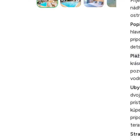
Príj
nád
ostr
Popi
hlav
prip
dets
Pláž
krás
pozv
vodn
Uby
dvo
prís
kúpe
prip
tera
Str