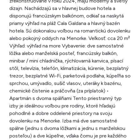
zrekonštruované v roku 2024, majú moderný a svetlý
dizajn. Nachádzajú sa v hlavnej budove hotela a
disponujú francúzskym balkónom, odkiaľ sa naskytá
priamy výhľad na pláž Cala Galdana a hlavný bazén
hotela. Sú dokonalou voľbou na romantickú dovolenku
alebo pokojný oddych na Menorke. Veľkosť: cca 20 m²
Výhľad: výhľad na more Vybavenie: dve samostatné
lôžka alebo manželská posteľ, francúzsky balkón,
minibar / mini chladnička, rýchlovarná kanvica, písací
stôl, televízia, telefón, klimatizácia, kúrenie, bezplatný
trezor, bezplatné Wi-Fi, parketová podlaha, kúpeľňa so
sprchou, umývadlo, sušič vlasov, uteráky k bazénu,
chemické čistenie a práčovňa (za príplatok) •
Apartmán s dvoma spálňami Tento priestranný typ
izby je ideálnou voľbou pre rodiny, ktoré hľadajú
pohodlné a dobre oddelené priestory na svoju
dovolenku na Menorke. Izba má dve samostatné
spálne (jednu s dvoma lôžkami a jednu s manželskou
posteľou) a dve kúpeľne, vďaka čomu je pre každého