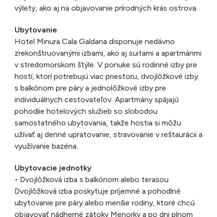
výlety, ako aj na objavovanie prírodných krás ostrova.
Ubytovanie
Hotel Minura Cala Galdana disponuje nedávno
zrekonštruovanými izbami, ako aj suitami a apartmánmi
v stredomorskom štýle. V ponuke sú rodinné izby pre
hostí, ktorí potrebujú viac priestoru, dvojlôžkové izby
s balkónom pre páry a jednolôžkové izby pre
individuálnych cestovateľov. Apartmány spájajú
pohodlie hotelových služieb so slobodou
samostatného ubytovania, takže hostia si môžu
užívať aj denné upratovanie, stravovanie v reštaurácii a
využívanie bazéna.
Ubytovacie jednotky
• Dvojlôžková izba s balkónom alebo terasou
Dvojlôžková izba poskytuje príjemné a pohodlné
ubytovanie pre páry alebo menšie rodiny, ktoré chcú
objavovať nádherné zátoky Menorky a po dni plnom