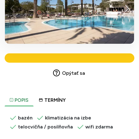
Opýtať sa
POPIS
TERMÍNY
bazén
klimatizácia na izbe
telocvičňa / posilňovňa
wifi zdarma