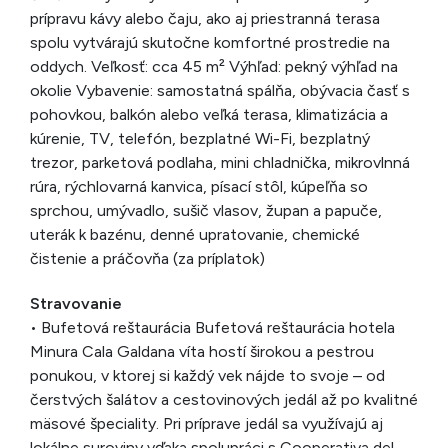
prípravu kávy alebo čaju, ako aj priestranná terasa
spolu vytvárajú skutočne komfortné prostredie na
oddych. Veľkosť: cca 45 m² Výhľad: pekný výhľad na
okolie Vybavenie: samostatná spálňa, obývacia časť s
pohovkou, balkón alebo veľká terasa, klimatizácia a
kúrenie, TV, telefón, bezplatné Wi-Fi, bezplatný
trezor, parketová podlaha, mini chladnička, mikrovlnná
rúra, rýchlovarná kanvica, písací stôl, kúpeľňa so
sprchou, umývadlo, sušič vlasov, župan a papuče,
uterák k bazénu, denné upratovanie, chemické
čistenie a práčovňa (za príplatok)
Stravovanie
• Bufetová reštaurácia Bufetová reštaurácia hotela
Minura Cala Galdana víta hostí širokou a pestrou
ponukou, v ktorej si každý vek nájde to svoje – od
čerstvých šalátov a cestovinových jedál až po kvalitné
mäsové špeciality. Pri príprave jedál sa využívajú aj
lokálne suroviny vďaka spolupráci s Cooperativa del