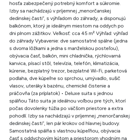
hosťa zabezpečený potrebný komfort a súkromie.
Izby sa nachádzajú v príjemnej „menorčanskej
dedinskej časti“, s výhľadom do záhrady, a disponujú
balkónom, ktorý je ideálnym miestom na oddych po
dni plnom zážitkov. Veľkosť: cca 45 m² Výhľad: výhľad
do záhrady Vybavenie: dve samostatné spálne (jedna
s dvoma lôžkami a jedna s manželskou posteľou),
obývacia časť, balkón, mini chladnička, rýchlovarná
kanvica, písací stôl, televízia, telefón, klimatizácia,
kúrenie, bezplatný trezor, bezplatné Wi-Fi, parketová
podlaha, dve kúpeľne so sprchou, umývadlo, sušič
vlasov, uteráky k bazénu, chemické čistenie a
práčovňa (za príplatok) • Deluxe suita s jednou
spálňou Táto suita je ideálnou voľbou pre tých, ktorí
počas dovolenky túžia po väčšom priestore a extra
pohodlí. Izby sa nachádzajú v príjemnej „menorčanskej
dedinskej časti“, len pár krokov od hlavnej budovy.
Samostatná spálňa s vlastnou kúpeľňou, obývacia
časť s oddychovým kútom a priestorom vhodným na