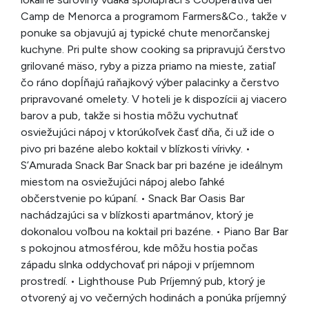
Camp de Menorca a programom Farmers&Co., takže v
ponuke sa objavujú aj typické chute menorčanskej
kuchyne. Pri pulte show cooking sa pripravujú čerstvo
grilované mäso, ryby a pizza priamo na mieste, zatiaľ
čo ráno dopĺňajú raňajkový výber palacinky a čerstvo
pripravované omelety. V hoteli je k dispozícii aj viacero
barov a pub, takže si hostia môžu vychutnať
osviežujúci nápoj v ktorúkoľvek časť dňa, či už ide o
pivo pri bazéne alebo koktail v blízkosti vírivky. •
S’Amurada Snack Bar Snack bar pri bazéne je ideálnym
miestom na osviežujúci nápoj alebo ľahké
občerstvenie po kúpaní. • Snack Bar Oasis Bar
nachádzajúci sa v blízkosti apartmánov, ktorý je
dokonalou voľbou na koktail pri bazéne. • Piano Bar Bar
s pokojnou atmosférou, kde môžu hostia počas
západu slnka oddychovať pri nápoji v príjemnom
prostredí. • Lighthouse Pub Príjemný pub, ktorý je
otvorený aj vo večerných hodinách a ponúka príjemný