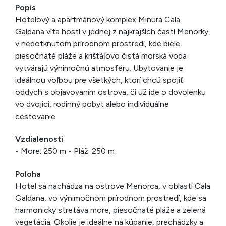
Popis
Hotelový a apartmánový komplex Minura Cala
Galdana víta hostí v jednej z najkrajších častí Menorky,
v nedotknutom prírodnom prostredí, kde biele
piesočnaté pláže a krištáľovo čistá morská voda
vytvárajú výnimočnú atmosféru. Ubytovanie je
ideálnou voľbou pre všetkých, ktorí chcú spojiť
oddych s objavovaním ostrova, či už ide o dovolenku
vo dvojici, rodinný pobyt alebo individuálne
cestovanie.
Vzdialenosti
• More: 250 m • Pláž: 250 m
Poloha
Hotel sa nachádza na ostrove Menorca, v oblasti Cala
Galdana, vo výnimočnom prírodnom prostredí, kde sa
harmonicky stretáva more, piesočnaté pláže a zelená
vegetácia. Okolie je ideálne na kúpanie, prechádzky a