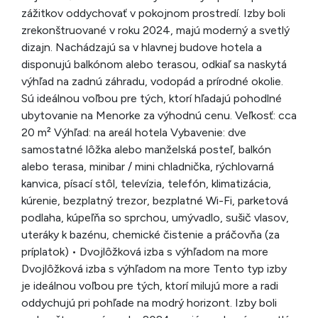
zážitkov oddychovať v pokojnom prostredí. Izby boli
zrekonštruované v roku 2024, majú moderný a svetlý
dizajn. Nachádzajú sa v hlavnej budove hotela a
disponujú balkónom alebo terasou, odkiaľ sa naskytá
výhľad na zadnú záhradu, vodopád a prírodné okolie.
Sú ideálnou voľbou pre tých, ktorí hľadajú pohodlné
ubytovanie na Menorke za výhodnú cenu. Veľkosť: cca
20 m² Výhľad: na areál hotela Vybavenie: dve
samostatné lôžka alebo manželská posteľ, balkón
alebo terasa, minibar / mini chladnička, rýchlovarná
kanvica, písací stôl, televízia, telefón, klimatizácia,
kúrenie, bezplatný trezor, bezplatné Wi-Fi, parketová
podlaha, kúpeľňa so sprchou, umývadlo, sušič vlasov,
uteráky k bazénu, chemické čistenie a práčovňa (za
príplatok) • Dvojlôžková izba s výhľadom na more
Dvojlôžková izba s výhľadom na more Tento typ izby
je ideálnou voľbou pre tých, ktorí milujú more a radi
oddychujú pri pohľade na modrý horizont. Izby boli