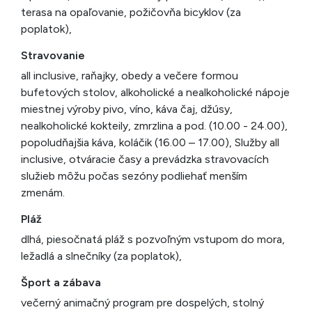
terasa na opaľovanie, požičovňa bicyklov (za
poplatok),
Stravovanie
all inclusive, raňajky, obedy a večere formou
bufetových stolov, alkoholické a nealkoholické nápoje
miestnej výroby pivo, víno, káva čaj, džúsy,
nealkoholické kokteily, zmrzlina a pod. (10.00 - 24.00),
popoludňajšia káva, koláčik (16.00 – 17.00), Služby all
inclusive, otváracie časy a prevádzka stravovacích
služieb môžu počas sezóny podliehať menším
zmenám.
Pláž
dlhá, piesočnatá pláž s pozvoľným vstupom do mora,
ležadlá a slnečníky (za poplatok),
Šport a zábava
večerný animačný program pre dospelých, stolný