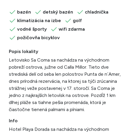
bazén
detský bazén
chladnička
klimatizácia na izbe
golf
vodné športy
wifi zdarma
požičovňa bicyklov
Popis lokality
Letovisko Sa Coma sa nachádza na východnom
pobreží ostrova, južne od Calla Millor. Tieto dve
strediská delí od seba len polostrov Punta de n´Amer,
dnes prírodná rezervácia, na ktorej sa týči zrúcanina
strážnej veže postavenej v 17. storočí. Sa Coma je
jedno z najkrajších letovísk na ostrove. Pozdĺž 1 km
dlhej pláže sa tiahne pešia promenáda, ktorá je
čiastočne tienená palmami a píniami.
Info
Hotel Playa Dorada sa nachádza na východnom