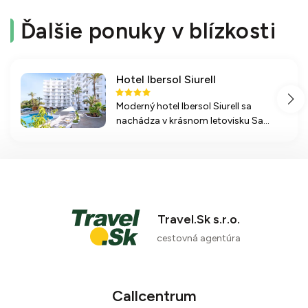
Ďalšie ponuky v blízkosti
Hotel Ibersol Siurell
Moderný hotel Ibersol Siurell sa
nachádza v krásnom letovisku Sa
Coma na Malorke, blízko pláže. S
rôznymi možnosťami ubytovania, all
inclusive stravovaním a bohatou
ponukou športových aktivít je
ideálnym miestom na odpočinok.
Travel.Sk s.r.o.
cestovná agentúra
Callcentrum