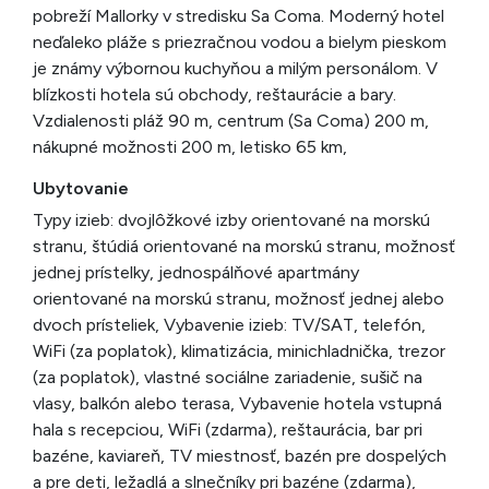
pobreží Mallorky v stredisku Sa Coma. Moderný hotel
neďaleko pláže s priezračnou vodou a bielym pieskom
je známy výbornou kuchyňou a milým personálom. V
blízkosti hotela sú obchody, reštaurácie a bary.
Vzdialenosti pláž 90 m, centrum (Sa Coma) 200 m,
nákupné možnosti 200 m, letisko 65 km,
Ubytovanie
Typy izieb: dvojlôžkové izby orientované na morskú
stranu, štúdiá orientované na morskú stranu, možnosť
jednej prístelky, jednospálňové apartmány
orientované na morskú stranu, možnosť jednej alebo
dvoch prísteliek, Vybavenie izieb: TV/SAT, telefón,
WiFi (za poplatok), klimatizácia, minichladnička, trezor
(za poplatok), vlastné sociálne zariadenie, sušič na
vlasy, balkón alebo terasa, Vybavenie hotela vstupná
hala s recepciou, WiFi (zdarma), reštaurácia, bar pri
bazéne, kaviareň, TV miestnosť, bazén pre dospelých
a pre deti, ležadlá a slnečníky pri bazéne (zdarma),