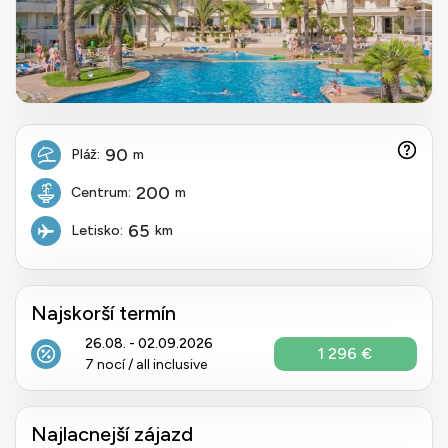
90
Pláž:
m
200
Centrum:
m
65
Letisko:
km
Najskorší termín
26.08. - 02.09.2026
1 296 €
7 nocí / all inclusive
Najlacnejší zájazd