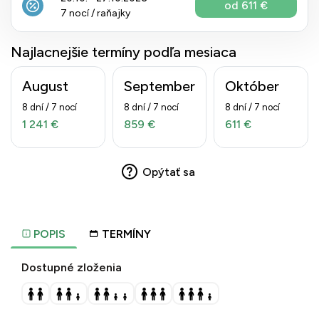
od 611 €
7 nocí / raňajky
Najlacnejšie termíny podľa mesiaca
August
September
Október
8 dní / 7 nocí
8 dní / 7 nocí
8 dní / 7 nocí
1 241 €
859 €
611 €
Opýtať sa
POPIS
TERMÍNY
Dostupné zloženia