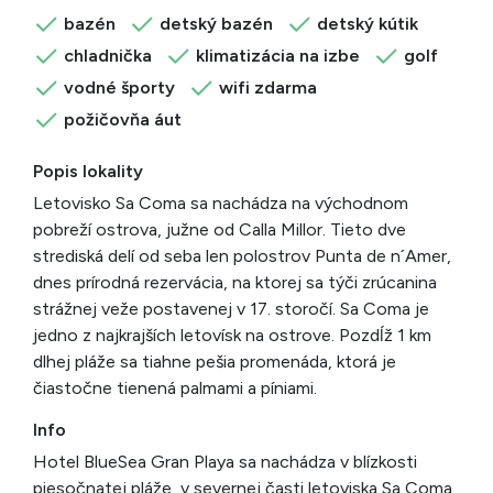
bazén
detský bazén
detský kútik
chladnička
klimatizácia na izbe
golf
vodné športy
wifi zdarma
požičovňa áut
Popis lokality
Letovisko Sa Coma sa nachádza na východnom
pobreží ostrova, južne od Calla Millor. Tieto dve
strediská delí od seba len polostrov Punta de n´Amer,
dnes prírodná rezervácia, na ktorej sa týči zrúcanina
strážnej veže postavenej v 17. storočí. Sa Coma je
jedno z najkrajších letovísk na ostrove. Pozdĺž 1 km
dlhej pláže sa tiahne pešia promenáda, ktorá je
čiastočne tienená palmami a píniami.
Info
Hotel BlueSea Gran Playa sa nachádza v blízkosti
piesočnatej pláže, v severnej časti letoviska Sa Coma,