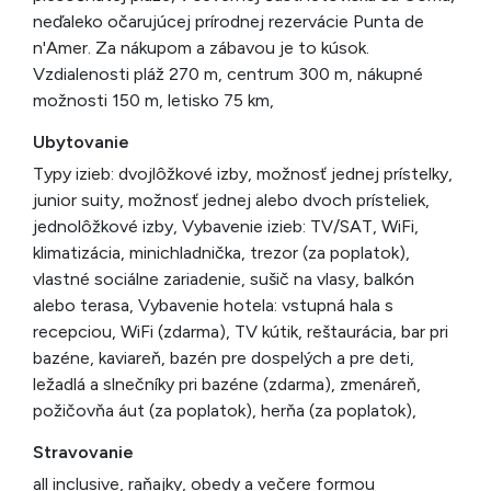
neďaleko očarujúcej prírodnej rezervácie Punta de
n'Amer. Za nákupom a zábavou je to kúsok.
Vzdialenosti pláž 270 m, centrum 300 m, nákupné
možnosti 150 m, letisko 75 km,
Ubytovanie
Typy izieb: dvojlôžkové izby, možnosť jednej prístelky,
junior suity, možnosť jednej alebo dvoch prísteliek,
jednolôžkové izby, Vybavenie izieb: TV/SAT, WiFi,
klimatizácia, minichladnička, trezor (za poplatok),
vlastné sociálne zariadenie, sušič na vlasy, balkón
alebo terasa, Vybavenie hotela: vstupná hala s
recepciou, WiFi (zdarma), TV kútik, reštaurácia, bar pri
bazéne, kaviareň, bazén pre dospelých a pre deti,
ležadlá a slnečníky pri bazéne (zdarma), zmenáreň,
požičovňa áut (za poplatok), herňa (za poplatok),
Stravovanie
all inclusive, raňajky, obedy a večere formou