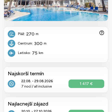
270
Pláž:
m
300
Centrum:
m
75
Letisko:
km
Najskorší termín
22.08. - 29.08.2026
1 417 €
7 nocí / all inclusive
Najlacnejší zájazd
20.10. - 27.10.2026