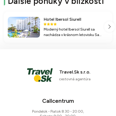
Ďalšie ponuky v blízkosti
Hotel Ibersol Siurell
Moderný hotel Ibersol Siurell sa
nachádza v krásnom letovisku Sa
Coma na Malorke, blízko pláže. S
rôznymi možnosťami ubytovania, all
65 %
inclusive stravovaním a bohatou
ponukou športových aktivít je
1 recenzia
ideálnym miestom na odpočinok.
Travel.Sk s.r.o.
cestovná agentúra
Callcentrum
Pondelok - Piatok 8:30 - 20:00,