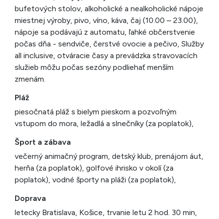
bufetových stolov, alkoholické a nealkoholické nápoje
miestnej výroby, pivo, víno, káva, čaj (10.00 – 23.00),
nápoje sa podávajú z automatu, ľahké občerstvenie
počas dňa - sendviče, čerstvé ovocie a pečivo, Služby
all inclusive, otváracie časy a prevádzka stravovacích
služieb môžu počas sezóny podliehať menším
zmenám.
Pláž
piesočnatá pláž s bielym pieskom a pozvoľným
vstupom do mora, ležadlá a slnečníky (za poplatok),
Šport a zábava
večerný animačný program, detský klub, prenájom áut,
herňa (za poplatok), golfové ihrisko v okolí (za
poplatok), vodné športy na pláži (za poplatok),
Doprava
letecky Bratislava, Košice, trvanie letu 2 hod. 30 min,