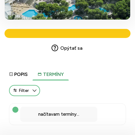
Opýtať sa
POPIS
TERMÍNY
Filter
načítavam termíny...