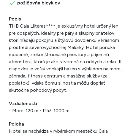
požičovňa bicyklov
Popis
THB Cala Lliteras**** je exkluzívny hotel určený len
pre dospelých, ideálny pre páry a skupiny priateľov,
ktorí hľadajú pokojnú a štýlovú dovolenku v krásnom
prostredí severovýchodnej Malorky. Hotel ponúka
moderné, zrekonštruované priestory a príjemnú
atmosféru, ktorá je ako stvorená na oddych a relax. K
dispozícii je veľký vonkajší bazén s výhľadom na more,
záhrada, fitness centrum a masážne služby (za
poplatok), vďaka čomu si hostia môžu dopriať
skutočne pohodový pobyt.
Vzdialenosti
• More: 120 m • Pláž: 1000 m
Poloha
Hotel sa nachádza v rybárskom mestečku Cala