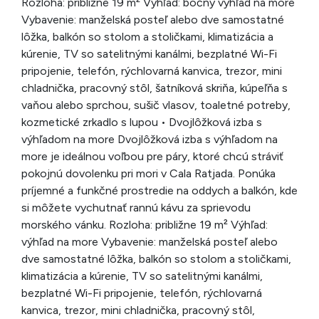
Rozloha: približne 19 m² Výhľad: bočný výhľad na more
Vybavenie: manželská posteľ alebo dve samostatné
lôžka, balkón so stolom a stoličkami, klimatizácia a
kúrenie, TV so satelitnými kanálmi, bezplatné Wi-Fi
pripojenie, telefón, rýchlovarná kanvica, trezor, mini
chladnička, pracovný stôl, šatníková skriňa, kúpeľňa s
vaňou alebo sprchou, sušič vlasov, toaletné potreby,
kozmetické zrkadlo s lupou • Dvojlôžková izba s
výhľadom na more Dvojlôžková izba s výhľadom na
more je ideálnou voľbou pre páry, ktoré chcú stráviť
pokojnú dovolenku pri mori v Cala Ratjada. Ponúka
príjemné a funkčné prostredie na oddych a balkón, kde
si môžete vychutnať rannú kávu za sprievodu
morského vánku. Rozloha: približne 19 m² Výhľad:
výhľad na more Vybavenie: manželská posteľ alebo
dve samostatné lôžka, balkón so stolom a stoličkami,
klimatizácia a kúrenie, TV so satelitnými kanálmi,
bezplatné Wi-Fi pripojenie, telefón, rýchlovarná
kanvica, trezor, mini chladnička, pracovný stôl,