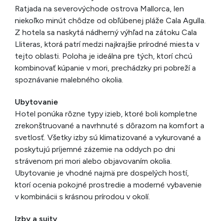
Ratjada na severovýchode ostrova Mallorca, len
niekoľko minút chôdze od obľúbenej pláže Cala Agulla.
Z hotela sa naskytá nádherný výhľad na zátoku Cala
Lliteras, ktorá patrí medzi najkrajšie prírodné miesta v
tejto oblasti. Poloha je ideálna pre tých, ktorí chcú
kombinovať kúpanie v mori, prechádzky pri pobreží a
spoznávanie malebného okolia.
Ubytovanie
Hotel ponúka rôzne typy izieb, ktoré boli kompletne
zrekonštruované a navrhnuté s dôrazom na komfort a
svetlosť. Všetky izby sú klimatizované a vykurované a
poskytujú príjemné zázemie na oddych po dni
strávenom pri mori alebo objavovaním okolia.
Ubytovanie je vhodné najmä pre dospelých hostí,
ktorí ocenia pokojné prostredie a moderné vybavenie
v kombinácii s krásnou prírodou v okolí.
Izby a suity