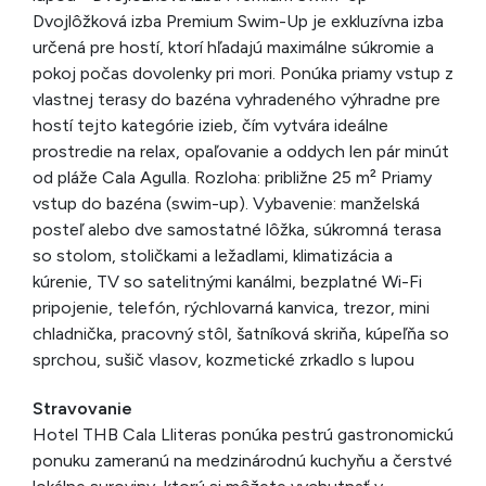
Dvojlôžková izba Premium Swim-Up je exkluzívna izba
určená pre hostí, ktorí hľadajú maximálne súkromie a
pokoj počas dovolenky pri mori. Ponúka priamy vstup z
vlastnej terasy do bazéna vyhradeného výhradne pre
hostí tejto kategórie izieb, čím vytvára ideálne
prostredie na relax, opaľovanie a oddych len pár minút
od pláže Cala Agulla. Rozloha: približne 25 m² Priamy
vstup do bazéna (swim-up). Vybavenie: manželská
posteľ alebo dve samostatné lôžka, súkromná terasa
so stolom, stoličkami a ležadlami, klimatizácia a
kúrenie, TV so satelitnými kanálmi, bezplatné Wi-Fi
pripojenie, telefón, rýchlovarná kanvica, trezor, mini
chladnička, pracovný stôl, šatníková skriňa, kúpeľňa so
sprchou, sušič vlasov, kozmetické zrkadlo s lupou
Stravovanie
Hotel THB Cala Lliteras ponúka pestrú gastronomickú
ponuku zameranú na medzinárodnú kuchyňu a čerstvé