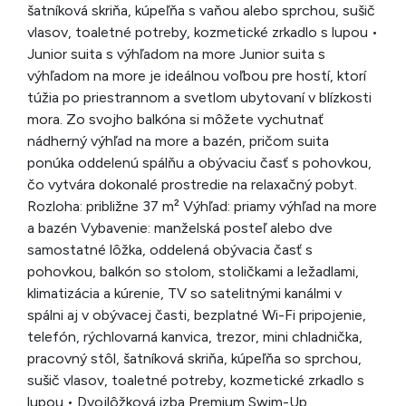
šatníková skriňa, kúpeľňa s vaňou alebo sprchou, sušič
vlasov, toaletné potreby, kozmetické zrkadlo s lupou •
Junior suita s výhľadom na more Junior suita s
výhľadom na more je ideálnou voľbou pre hostí, ktorí
túžia po priestrannom a svetlom ubytovaní v blízkosti
mora. Zo svojho balkóna si môžete vychutnať
nádherný výhľad na more a bazén, pričom suita
ponúka oddelenú spálňu a obývaciu časť s pohovkou,
čo vytvára dokonalé prostredie na relaxačný pobyt.
Rozloha: približne 37 m² Výhľad: priamy výhľad na more
a bazén Vybavenie: manželská posteľ alebo dve
samostatné lôžka, oddelená obývacia časť s
pohovkou, balkón so stolom, stoličkami a ležadlami,
klimatizácia a kúrenie, TV so satelitnými kanálmi v
spálni aj v obývacej časti, bezplatné Wi-Fi pripojenie,
telefón, rýchlovarná kanvica, trezor, mini chladnička,
pracovný stôl, šatníková skriňa, kúpeľňa so sprchou,
sušič vlasov, toaletné potreby, kozmetické zrkadlo s
lupou • Dvojlôžková izba Premium Swim-Up