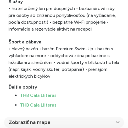
Služby
• hotel určený len pre dospelých • bezbariérové izby
pre osoby so zníženou pohyblivosťou (na vyžiadanie,
podľa dostupnosti) • bezplatné Wi-Fi pripojenie •
informácie a rezervácie aktivít na recepcii
Šport a zábava
• hlavný bazén • bazén Premium Swim-Up • bazén s
výhľadom na more • oddychová zóna pri bazéne s
ležadlami a slnečníkmi • vodné športy v blízkosti hotela
(napr. kajak, vodný skúter, potápanie) • prenájom
elektrických bicyklov
Ďalšie popisy
THB Cala Lliteras
THB Cala Lliteras
Zobraziť na mape