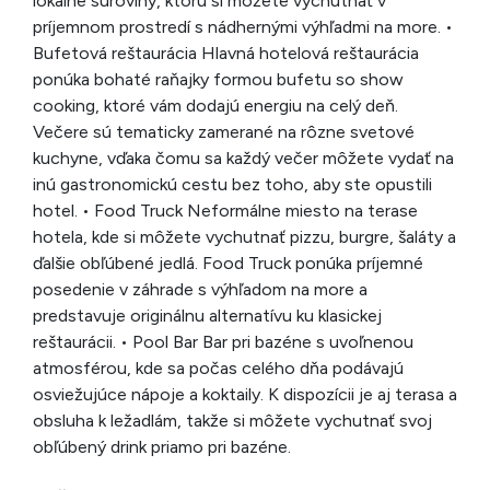
lokálne suroviny, ktorú si môžete vychutnať v
príjemnom prostredí s nádhernými výhľadmi na more. •
Bufetová reštaurácia Hlavná hotelová reštaurácia
ponúka bohaté raňajky formou bufetu so show
cooking, ktoré vám dodajú energiu na celý deň.
Večere sú tematicky zamerané na rôzne svetové
kuchyne, vďaka čomu sa každý večer môžete vydať na
inú gastronomickú cestu bez toho, aby ste opustili
hotel. • Food Truck Neformálne miesto na terase
hotela, kde si môžete vychutnať pizzu, burgre, šaláty a
ďalšie obľúbené jedlá. Food Truck ponúka príjemné
posedenie v záhrade s výhľadom na more a
predstavuje originálnu alternatívu ku klasickej
reštaurácii. • Pool Bar Bar pri bazéne s uvoľnenou
atmosférou, kde sa počas celého dňa podávajú
osviežujúce nápoje a koktaily. K dispozícii je aj terasa a
obsluha k ležadlám, takže si môžete vychutnať svoj
obľúbený drink priamo pri bazéne.