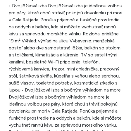
• Dvojlôžková izba Dvojlôžková izba je ideálnou voľbou
pre páry, ktoré chcú stráviť pokojnú dovolenku pri mori
v Cala Ratjada. Ponúka príjemné a funkčné prostredie
na oddych a balkón, kde si môžete vychutnať rannú
kávu za sprievodu morského vánku. Rozloha: približne
19 m² Výhľad: výhľad na ulicu Vybavenie: manželská
posteľ alebo dve samostatné lôžka, balkón so stolom
a stoličkami, klimatizácia a kúrenie, TV so satelitnými
kanálmi, bezplatné Wi-Fi pripojenie, telefón,
rýchlovarná kanvica, trezor, mini chladnička, pracovný
stôl, šatníková skriňa, kúpeľňa s vaňou alebo sprchou,
sušič vlasov, toaletné potreby, kozmetické zrkadlo s
lupou • Dvojlôžková izba s bočným výhľadom na more
Dvojlôžková izba s bočným výhľadom na more je
ideálnou voľbou pre páry, ktoré chcú stráviť pokojnú
dovolenku pri mori v Cala Ratjada. Ponúka príjemné a
funkčné prostredie na oddych a balkón, kde si môžete
vychutnať rannú kávu za sprievodu morského vánku.