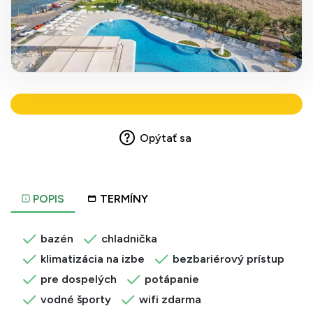
Opýtať sa
POPIS
TERMÍNY
bazén
chladnička
klimatizácia na izbe
bezbariérový prístup
pre dospelých
potápanie
vodné športy
wifi zdarma