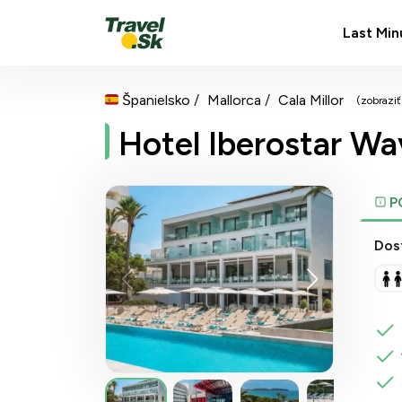
Last Min
Španielsko
Mallorca
Cala Millor
(zobrazi
Hotel Iberostar Wav
P
Dos