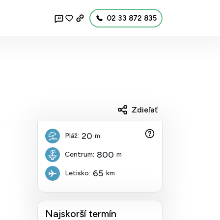
02 33 872 835
AI
Zdieľať
20
Pláž:
m
800
Centrum:
m
65
Letisko:
km
Najskorší termín