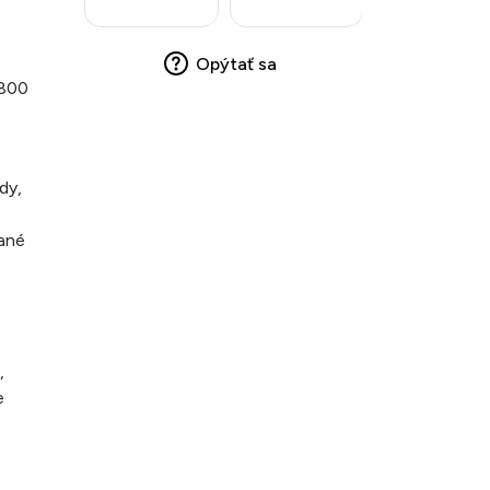
e
Opýtať sa
 800
dy,
vané
,
e