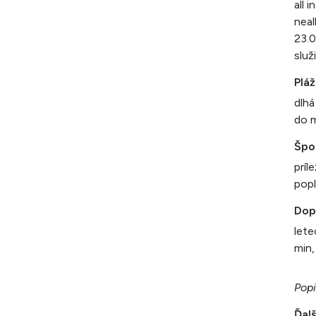
all 
neal
23.0
slu
Pláž
dlhá
do m
Špo
príl
popl
Dop
lete
min,
Popi
Ďalš