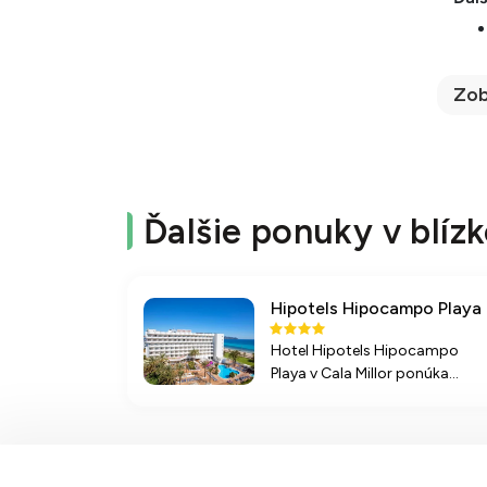
Zob
Ďalšie ponuky v blízk
Hipotels Hipocampo Playa
Hotel Hipotels Hipocampo
Playa v Cala Millor ponúka
pohodlné ubytovanie, široké
športové a zábavné možnosti
pri krásnej pláži s bielym
pieskom. Ideálne miesto na