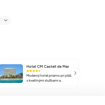
Hotel CM Castell de Mar
Moderný hotel priamo pri pláži
s kvalitnými službami a
bohatou ponukou športových
aktivít v krásnej lokalite Cala
Millor na Mallorke.