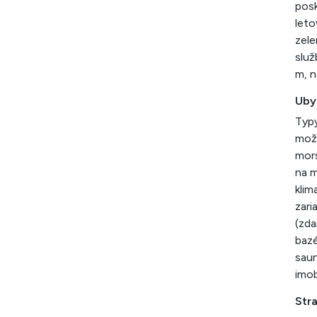
posk
leto
zele
služ
m, n
Uby
Typy
možn
mors
na m
klim
zari
(zda
bazé
saun
imob
Str