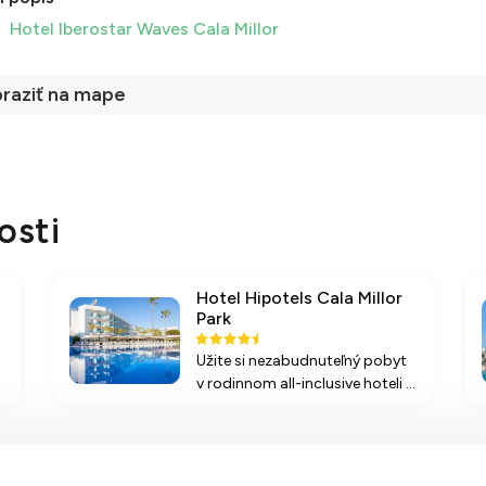
Hotel Iberostar Waves Cala Millor
raziť na mape
osti
Hotel Hipotels Cala Millor
Park
Užite si nezabudnuteľný pobyt
v rodinnom all-inclusive hoteli s
prístupom na krásnu pláž,
rôznymi športovými aktivitami
a komfortnými izbami v
malebnej oblasti Cala Millor na