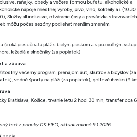
inclusive, raňajky, obedy a večere formou bufetu, alkoholické a
koholické nápoje miestnej výroby, pivo, víno, kokteily a i. (10.30
0), Služby all inclusive, otváracie časy a prevádzka stravovacích
žieb môžu počas sezóny podliehať menším zmenám.
 a široká piesočnatá pláž s bielym pieskom a s pozvoľným vstu
ora, ležadlá a slnečníky (za poplatok),
rt a zábava
ežitostný večerný program, prenájom áut, skútrov a bicyklov (za
atok), vodné športy na pláži (za poplatok), golfové ihrisko (9 km
rava
cky Bratislava, Košice, trvanie letu 2 hod. 30 min, transfer cca 
sný text z ponuky CK FIFO, aktualizované 9.1.2026
í popis