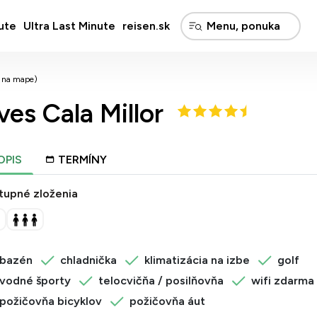
ute
Ultra Last Minute
reisen.sk
ť na mape)
es Cala Millor
OPIS
TERMÍNY
tupné zloženia
bazén
chladnička
klimatizácia na izbe
golf
vodné športy
telocvičňa / posilňovňa
wifi zdarma
požičovňa bicyklov
požičovňa áut