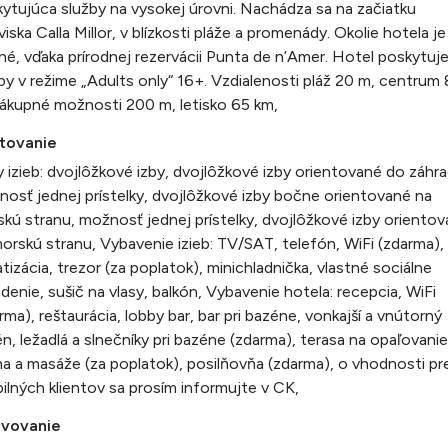
ytujúca služby na vysokej úrovni. Nachádza sa na začiatku
viska Calla Millor, v blízkosti pláže a promenády. Okolie hotela je
né, vďaka prírodnej rezervácii Punta de n’Amer. Hotel poskytuj
by v režime „Adults only“ 16+. Vzdialenosti pláž 20 m, centrum
ákupné možnosti 200 m, letisko 65 km,
tovanie
 izieb: dvojlôžkové izby, dvojlôžkové izby orientované do záhra
osť jednej prístelky, dvojlôžkové izby bočne orientované na
kú stranu, možnosť jednej prístelky, dvojlôžkové izby oriento
orskú stranu, Vybavenie izieb: TV/SAT, telefón, WiFi (zdarma),
atizácia, trezor (za poplatok), minichladnička, vlastné sociálne
adenie, sušič na vlasy, balkón, Vybavenie hotela: recepcia, WiFi
rma), reštaurácia, lobby bar, bar pri bazéne, vonkajší a vnútorný
n, ležadlá a slnečníky pri bazéne (zdarma), terasa na opaľovanie
a a masáže (za poplatok), posilňovňa (zdarma), o vhodnosti pr
ilných klientov sa prosím informujte v CK,
avovanie