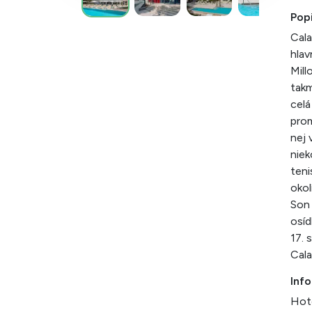
Popi
Cala
hlav
Mill
takm
celá
prom
nej 
niek
teni
okol
Son 
osíd
17. 
Cala
Info
Hote