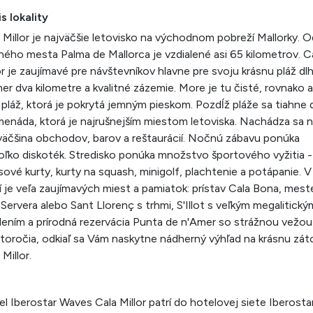
s lokality
 Millor je najväčšie letovisko na východnom pobreží Mallorky. O
ného mesta Palma de Mallorca je vzdialené asi 65 kilometrov. C
or je zaujímavé pre návštevníkov hlavne pre svoju krásnu pláž dl
er dva kilometre a kvalitné zázemie. More je tu čisté, rovnako 
 pláž, ktorá je pokrytá jemným pieskom. Pozdĺž pláže sa tiahne 
enáda, ktorá je najrušnejším miestom letoviska. Nachádza sa 
väčšina obchodov, barov a reštaurácií. Nočnú zábavu ponúka
oľko diskoték. Stredisko ponúka množstvo športového vyžitia -
sové kurty, kurty na squash, minigolf, plachtenie a potápanie. V
í je veľa zaujímavých miest a pamiatok: prístav Cala Bona, mes
Servera alebo Sant Llorenç s trhmi, S'Illot s veľkým megalitický
lením a prírodná rezervácia Punta de n'Amer so strážnou vežou
storočia, odkiaľ sa Vám naskytne nádherný výhľad na krásnu zát
 Millor.
l Iberostar Waves Cala Millor patrí do hotelovej siete Iberostar