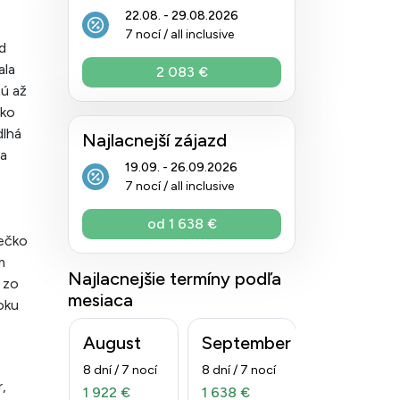
22.08. - 29.08.2026
7 nocí / all inclusive
d
ala
2 083 €
hú až
ako
dlhá
Najlacnejší zájazd
na
19.09. - 26.09.2026
7 nocí / all inclusive
od 1 638 €
tečko
m
Najlacnejšie termíny podľa
 zo
mesiaca
oku
August
September
8 dní / 7 nocí
8 dní / 7 nocí
,
1 922 €
1 638 €