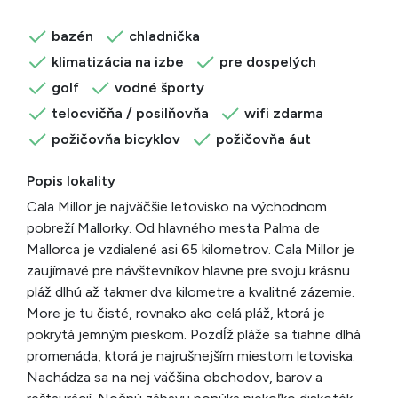
bazén
chladnička
klimatizácia na izbe
pre dospelých
golf
vodné športy
telocvičňa / posilňovňa
wifi zdarma
požičovňa bicyklov
požičovňa áut
Popis lokality
Cala Millor je najväčšie letovisko na východnom
pobreží Mallorky. Od hlavného mesta Palma de
Mallorca je vzdialené asi 65 kilometrov. Cala Millor je
zaujímavé pre návštevníkov hlavne pre svoju krásnu
pláž dlhú až takmer dva kilometre a kvalitné zázemie.
More je tu čisté, rovnako ako celá pláž, ktorá je
pokrytá jemným pieskom. Pozdĺž pláže sa tiahne dlhá
promenáda, ktorá je najrušnejším miestom letoviska.
Nachádza sa na nej väčšina obchodov, barov a