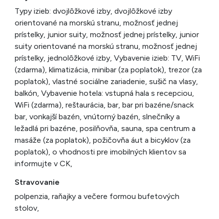
Typy izieb: dvojlôžkové izby, dvojlôžkové izby
orientované na morskú stranu, možnosť jednej
prístelky, junior suity, možnosť jednej prístelky, junior
suity orientované na morskú stranu, možnosť jednej
prístelky, jednolôžkové izby, Vybavenie izieb: TV, WiFi
(zdarma), klimatizácia, minibar (za poplatok), trezor (za
poplatok), vlastné sociálne zariadenie, sušič na vlasy,
balkón, Vybavenie hotela: vstupná hala s recepciou,
WiFi (zdarma), reštaurácia, bar, bar pri bazéne/snack
bar, vonkajší bazén, vnútorný bazén, slnečníky a
ležadlá pri bazéne, posilňovňa, sauna, spa centrum a
masáže (za poplatok), požičovňa áut a bicyklov (za
poplatok), o vhodnosti pre imobilných klientov sa
informujte v CK,
Stravovanie
polpenzia, raňajky a večere formou bufetových
stolov,