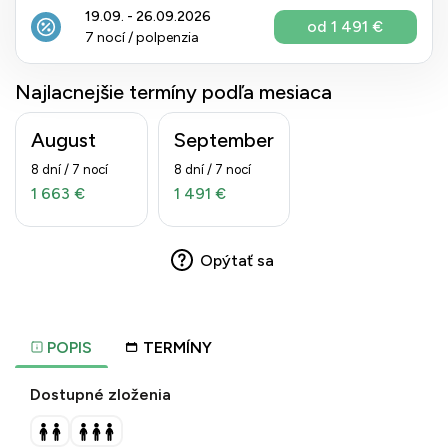
19.09. - 26.09.2026
od 1 491 €
7 nocí / polpenzia
Najlacnejšie termíny podľa mesiaca
August
September
8 dní / 7 nocí
8 dní / 7 nocí
1 663 €
1 491 €
Opýtať sa
POPIS
TERMÍNY
Dostupné zloženia