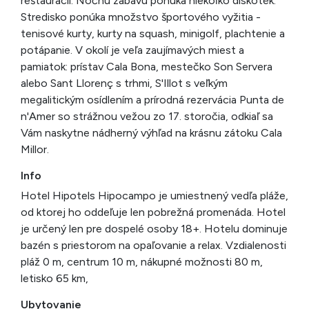
reštaurácií. Nočnú zábavu ponúka niekoľko diskoték.
Stredisko ponúka množstvo športového vyžitia -
tenisové kurty, kurty na squash, minigolf, plachtenie a
potápanie. V okolí je veľa zaujímavých miest a
pamiatok: prístav Cala Bona, mestečko Son Servera
alebo Sant Llorenç s trhmi, S'Illot s veľkým
megalitickým osídlením a prírodná rezervácia Punta de
n'Amer so strážnou vežou zo 17. storočia, odkiaľ sa
Vám naskytne nádherný výhľad na krásnu zátoku Cala
Millor.
Info
Hotel Hipotels Hipocampo je umiestnený vedľa pláže,
od ktorej ho oddeľuje len pobrežná promenáda. Hotel
je určený len pre dospelé osoby 18+. Hotelu dominuje
bazén s priestorom na opaľovanie a relax. Vzdialenosti
pláž 0 m, centrum 10 m, nákupné možnosti 80 m,
letisko 65 km,
Ubytovanie