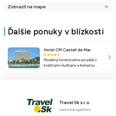
Zobraziť na mape
Ďalšie ponuky v blízkosti
Hotel CM Castell de Mar
Moderný hotel priamo pri pláži s
kvalitnými službami a bohatou
ponukou športových aktivít v krásnej
lokalite Cala Millor na Mallorke.
Travel.Sk s.r.o.
cestovná agentúra