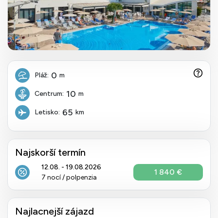
0
Pláž:
m
10
Centrum:
m
65
Letisko:
km
Najskorší termín
12.08. - 19.08.2026
1 840 €
7 nocí / polpenzia
Najlacnejší zájazd