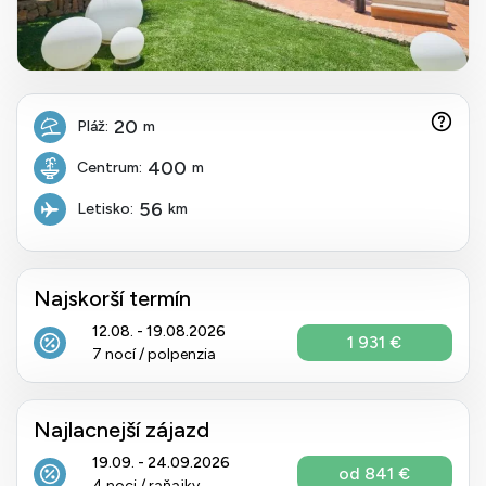
20
Pláž:
m
400
Centrum:
m
56
Letisko:
km
Najskorší termín
12.08. - 19.08.2026
1 931 €
7 nocí / polpenzia
Najlacnejší zájazd
19.09. - 24.09.2026
od 841 €
4 noci / raňajky