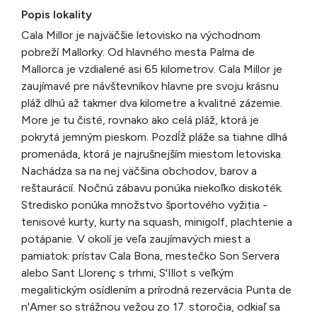
Popis lokality
Cala Millor je najväčšie letovisko na východnom
pobreží Mallorky. Od hlavného mesta Palma de
Mallorca je vzdialené asi 65 kilometrov. Cala Millor je
zaujímavé pre návštevníkov hlavne pre svoju krásnu
pláž dlhú až takmer dva kilometre a kvalitné zázemie.
More je tu čisté, rovnako ako celá pláž, ktorá je
pokrytá jemným pieskom. Pozdĺž pláže sa tiahne dlhá
promenáda, ktorá je najrušnejším miestom letoviska.
Nachádza sa na nej väčšina obchodov, barov a
reštaurácií. Nočnú zábavu ponúka niekoľko diskoték.
Stredisko ponúka množstvo športového vyžitia -
tenisové kurty, kurty na squash, minigolf, plachtenie a
potápanie. V okolí je veľa zaujímavých miest a
pamiatok: prístav Cala Bona, mestečko Son Servera
alebo Sant Llorenç s trhmi, S'Illot s veľkým
megalitickým osídlením a prírodná rezervácia Punta de
n'Amer so strážnou vežou zo 17. storočia, odkiaľ sa