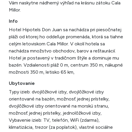
Vám naskytne nádherný výhľad na krásnu zátoku Cala
Millor.
Info
Hotel Hipotels Don Juan sa nachádza pri piesočnatej
pláži od ktorej ho oddeľuje promenáda, ktorá sa tiahne
celým letoviskom Cala Millor. V okolí hotela sa
nachádza množstvo obchodov, barov a reštaurácií.
Hotel je postavený v tradičnom štýle a dominuje mu
bazén. Vzdialenosti pláž 0 m, centrum 350 m, nákupné
možnosti 350 m, letisko 65 km,
Ubytovanie
Typy izieb: dvojlôžkové izby, dvojlôžkové izby
orientované na bazén, možnosť jednej prístelky,
dvojlôžkové izby orientované na morskú stranu,
možnosť jednej prístelky, jednolôžkové izby,
Vybavenie izieb: TV, telefón, WiFi (zdarma),
klimatizácia, trezor (za poplatok), vlastné sociálne