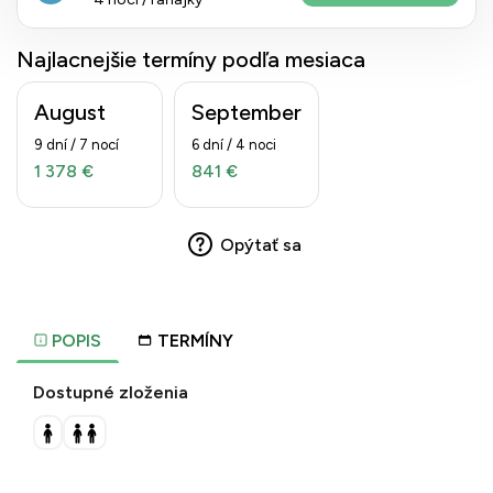
Najlacnejšie termíny podľa mesiaca
August
September
9 dní / 7 nocí
6 dní / 4 noci
1 378 €
841 €
Opýtať sa
POPIS
TERMÍNY
Dostupné zloženia