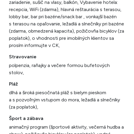
zariadenie, sušič na vlasy, balkón, Vybavenie hotela:
recepcia, WiFi (zdarma), hlavná reštaurácia s terasou,
lobby bar, bar pri bazéne/snack bar , vonkajší bazén
s terasou na opaľovanie, ležadlá a slnečníky pri bazéne
(zdarma, obmedzená kapacita), požičovňa bicyklov (za
poplatok), o vhodnosti pre imobilných klientov sa
prosím informujte v CK,
Stravovanie
polpenzia, raňajky a večere formou bufetových
stolov,
Pláž
dlhá a široká piesočnatá pláž s bielym pieskom
a s pozvoľným vstupom do mora, ležadlá a slnečníky
(za poplatok),
Šport a zábava
animačný program (športové aktivity, večerná hudba a