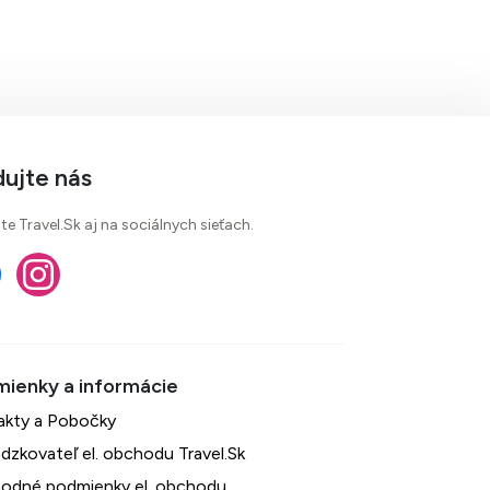
dujte nás
te Travel.Sk aj na sociálnych sieťach.
akty a Pobočky
dzkovateľ el. obchodu Travel.Sk
odné podmienky el. obchodu