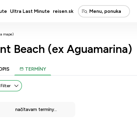
ute
Ultra Last Minute
reisen.sk
na mape)
ent Beach (ex Aguamarina)
OPIS
TERMÍNY
Filter
načítavam termíny...