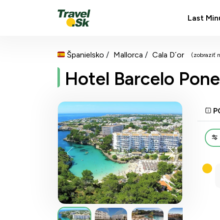
Last Min
Španielsko
Mallorca
Cala D´or
(zobraziť 
Hotel Barcelo Pon
P