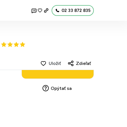
02 33 872 835
AI
Uložiť
Zdieľať
Opýtať sa