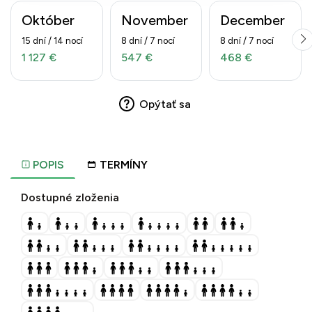
Október
November
December
15 dní / 14 nocí
8 dní / 7 nocí
8 dní / 7 nocí
1 127 €
547 €
468 €
Opýtať sa
POPIS
TERMÍNY
Dostupné zloženia