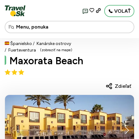
VOLAŤ
AI
Španielsko
Kanárske ostrovy
Fuerteventura
(zobraziť na mape)
Maxorata Beach
Zdieľať