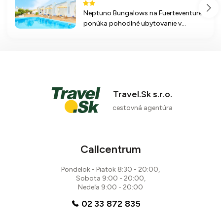
Neptuno Bungalows na Fuerteventure
ponúka pohodlné ubytovanie v
blízkosti pláže a nákupného centra,
ideálne pre relaxačný pobyt a vodné
športy.
Travel.Sk s.r.o.
cestovná agentúra
Callcentrum
Pondelok - Piatok 8:30 - 20:00,
Sobota 9:00 - 20:00,
Nedeľa 9:00 - 20:00
02 33 872 835