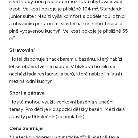
s větší obytnou plochou a možností ubytování více
osob. Velikost pokoje je přibližně 104 m². Standardní
junior suite : Nabízí vyšší komfort s oddělenou ložnicí
a obývacím prostorem, vlastní balkon nebo terasu a
plně vybavenou kuchyň. Velikost pokoje je přibližně 55
m².
Stravování
Hotel disponuje snack barem u bazénu, který nabízí
lehké občerstvení a nápoje. V blízkosti hotelu se
nachází řada restaurací a barů, které nabízejí místní i
mezinárodní kuchyni.
Sport a zábava
Hosté mohou využít venkovní bazén a sluneční
terasy. Pro děti je k dispozici dětský bazén. Mezi další
aktivity patří kulečník (za poplatek).
Cena zahrnuje
* Leteckou dopravu v turistické třídě včetně tax a