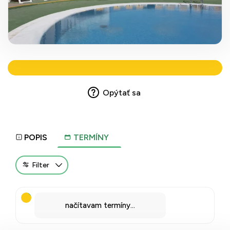
Opýtať sa
POPIS
TERMÍNY
Filter
načítavam termíny...