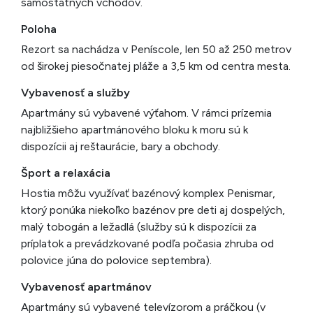
samostatných vchodov.
Poloha
Rezort sa nachádza v Peníscole, len 50 až 250 metrov
od širokej piesočnatej pláže a 3,5 km od centra mesta.
Vybavenosť a služby
Apartmány sú vybavené výťahom. V rámci prízemia
najbližšieho apartmánového bloku k moru sú k
dispozícii aj reštaurácie, bary a obchody.
Šport a relaxácia
Hostia môžu využívať bazénový komplex Penismar,
ktorý ponúka niekoľko bazénov pre deti aj dospelých,
malý tobogán a ležadlá (služby sú k dispozícii za
príplatok a prevádzkované podľa počasia zhruba od
polovice júna do polovice septembra).
Vybavenosť apartmánov
Apartmány sú vybavené televízorom a práčkou (v