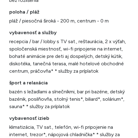
bez rozlíšenia
poloha / pláž
pláž / piesočná široká - 200 m, centrum - 0 m
vybavenosť a služby
recepcia / bar / lobby s TV sat., reštaurácia, 2 x výťah,
spoločenská miestnosť, wi-fi pripojenie na internet,
bohaté animácie pre deti aj dospelých, detský kútik,
diskotéka, tanečná terasa, malé hotelové obchodné
centrum, práčovňa* * služby za príplatok
šport a relaxácia
bazén s ležadlami a slnečníkmi, bar pri bazéne, detský
bazénik, posilňovňa, stolný tenis*, biliard*, solárium*,
sauna* * služby za príplatok
vybavenosť izieb
klimatizácia, TV sat., telefón, wi-fi pripojenie na
internet, trezor*, nápojová chladnička* * služby za