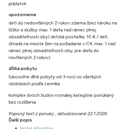
príplatok
upozornenie
deti do nedovŕšených 2 rokov zdarma (bez nároku na
lôžko a služby; max. 1 dieťa nad rámec plnej
obsaditeľnosti izby) detská postieľka: 10 € / deň,
úhrada na mieste (len na požiadanie v CK; max. 1 nad
rámec plnej obsaditeľnosti izby; pre dieťa do
nevŕšených 2 rokov)
dĺžka pobytu
ľubovoľne dlhé pobyty od 3 nocí vo všetkých
obdobiach podľa cenníka
komplex dvoch budov rovnakej kategórie ponúkaný
bez rozlíšenia
Popisný text z ponuky , aktualizované 22.1.2026
Ďalší popis
Hotel Alhambra