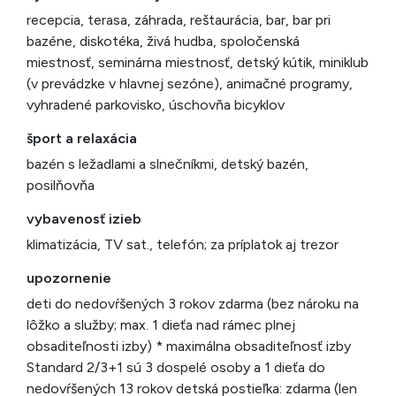
recepcia, terasa, záhrada, reštaurácia, bar, bar pri
bazéne, diskotéka, živá hudba, spoločenská
miestnosť, seminárna miestnosť, detský kútik, miniklub
(v prevádzke v hlavnej sezóne), animačné programy,
vyhradené parkovisko, úschovňa bicyklov
šport a relaxácia
bazén s ležadlami a slnečníkmi, detský bazén,
posilňovňa
vybavenosť izieb
klimatizácia, TV sat., telefón; za príplatok aj trezor
upozornenie
deti do nedovŕšených 3 rokov zdarma (bez nároku na
lôžko a služby; max. 1 dieťa nad rámec plnej
obsaditeľnosti izby) * maximálna obsaditeľnosť izby
Standard 2/3+1 sú 3 dospelé osoby a 1 dieťa do
nedovŕšených 13 rokov detská postieľka: zdarma (len