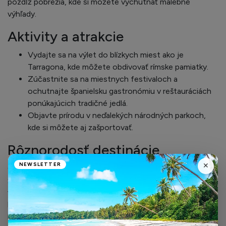
pozdĺž pobrežia, kde si môžete vychutnať malebné
výhľady.
Aktivity a atrakcie
Vydajte sa na výlet do blízkych miest ako je
Tarragona, kde môžete obdivovať rímske pamiatky.
Zúčastnite sa na miestnych festivaloch a
ochutnajte španielsku gastronómiu v reštauráciách
ponúkajúcich tradičné jedlá.
Objavte prírodu v neďalekých národných parkoch,
kde si môžete aj zašportovať.
Rôznorodosť destinácie
NEWSLETTER
✕
Coma-Ruga ponúka okrem idylických pláží aj pestrý nočný
život a množstvo obchodov. Rovnako si môžete
vychutnať exkurzie do okolitých regiónov Costa Bravy,
ktorá je známa svojou jedinečnou krásou a kultúrnymi
bohatstvami. Nezabudnite navštíviť aj ďalšie významné