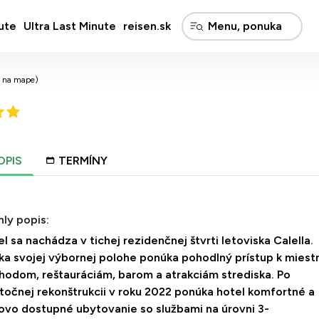
ute
Ultra Last Minute
reisen.sk
ť na mape)
OPIS
TERMÍNY
ly popis:
l sa nachádza v tichej rezidenčnej štvrti letoviska Calella.
ka svojej výbornej polohe ponúka pohodlný prístup k mies
hodom, reštauráciám, barom a atrakciám strediska. Po
stočnej rekonštrukcii v roku 2022 ponúka hotel komfortné a
ovo dostupné ubytovanie so službami na úrovni 3-