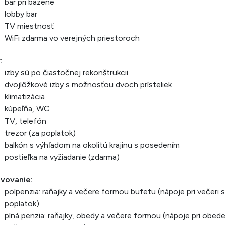
bar pri bazéne
lobby bar
TV miestnosť
WiFi zdarma vo verejných priestoroch
:
izby sú po čiastočnej rekonštrukcii
dvojlôžkové izby s možnosťou dvoch prísteliek
klimatizácia
kúpeľňa, WC
TV, telefón
trezor (za poplatok)
balkón s výhľadom na okolitú krajinu s posedením
postieľka na vyžiadanie (zdarma)
avovanie:
polpenzia: raňajky a večere formou bufetu (nápoje pri večeri 
poplatok)
plná penzia: raňajky, obedy a večere formou (nápoje pri obede