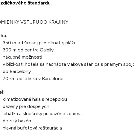
ezdičkového štandardu.
MIENKY VSTUPU DO KRAJINY
oha:
350 m od širokej piesočnatej pláže
300 m od centra Calelly
nákupné možnosti
v blízkosti hotela sa nachádza vlaková stanica s priamym spo
do Barcelony
70 km od letiska v Barcelone
l:
klimatizovaná hala s recepciou
bazény pre dospelých
lehátka a slnečníky pri bazéne zdarma
detský bazén
hlavná bufetová reštaurácia