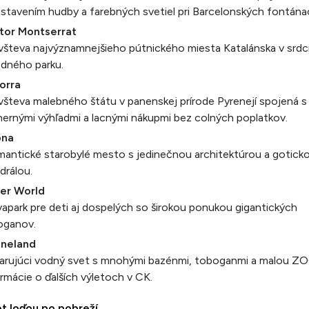
stavením hudby a farebných svetiel pri Barcelonských fontána
štor Montserrat
všteva najvýznamnejšieho pútnického miesta Katalánska v srdc
dného parku.
orra
všteva malebného štátu v panenskej prírode Pyrenejí spojená s
ernými výhľadmi a lacnými nákupmi bez colných poplatkov.
ona
mantické starobylé mesto s jedinečnou architektúrou a gotick
drálou.
er World
vapark pre deti aj dospelých so širokou ponukou gigantických
oganov.
ineland
arujúci vodný svet s mnohými bazénmi, toboganmi a malou ZO
rmácie o ďalších výletoch v CK.
et loďou po pobreží