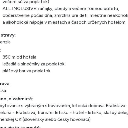
večere sú za poplatok)
ALL INCLUSIVE: raňajky, obedy a večere formou bufetu,
občerstvenie počas dňa, zmrzlina pre deti, miestne nealkohol
a alkoholické nápoje v miestach a časoch určených hotelom
 stravy:
enzia
:
350 m od hotela
ležadlá a slnečníky za poplatok
plážový bar za poplatok
rava:
cká
ne je zahrnuté:
bytovanie s vybraným stravovaním, letecká doprava Bratislava 
elona - Bratislava, transfer letisko - hotel - letisko, služby dele
nerskej CK (slovensky alebo česky hovoriaci).
ne nie je zahrnuté: