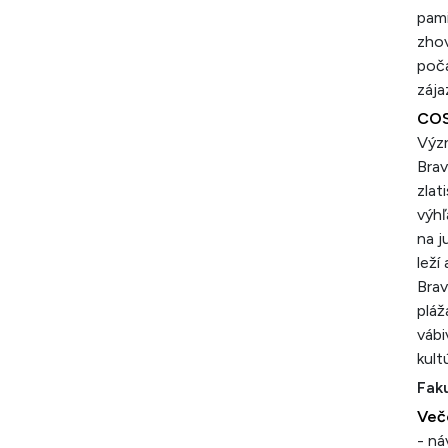
pami
zhov
poča
zája
COS
Význ
Brav
zlat
výhľ
na j
leží
Brav
pláž
váb
kult
Faku
Več
- ná