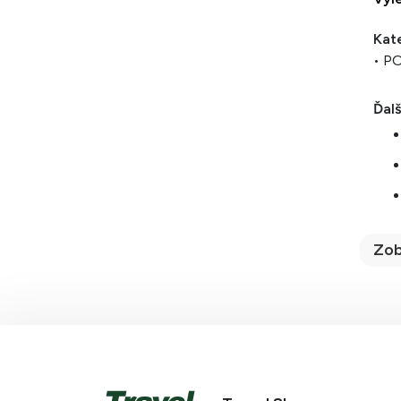
Kat
• P
Ďalš
Zob