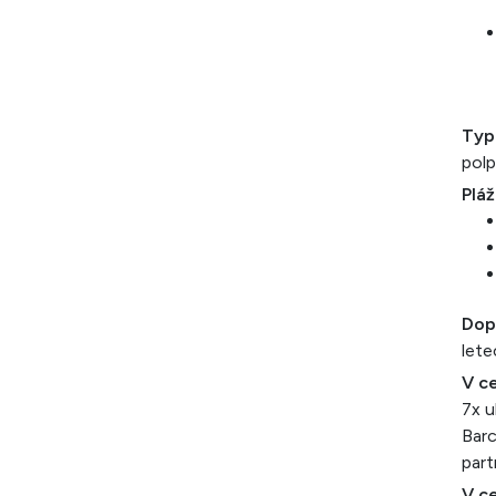
Typ
polp
Pláž
Dop
lete
V ce
7x u
Barc
part
V ce