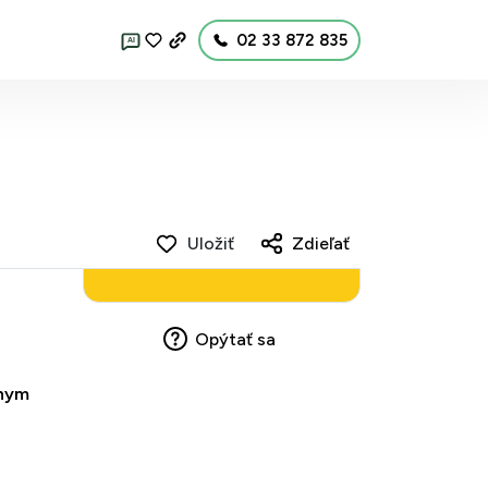
02 33 872 835
AI
Uložiť
Zdieľať
Opýtať sa
tnym