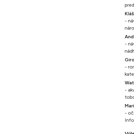
pred
Klá
- ná
náro
And
- ná
nádh
Gir
- ro
kate
Wat
- ak
tob
Mar
- oč
Info
Výl