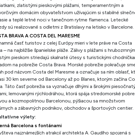
atkami, zlatistými pieskovými plážami, temperamentným a
orčivým domácim obyvateľstvom užívajúcim si stabilné slnečn
sie a teplé letné noci v tanečnom rytme flamenca. Letecké
zdy sú realizované s odletmi z Bratislavy na letisko v Barcelone.
TA BRAVA A COSTA DEL MARESME
amná časť turistov z celej Európy mieri v lete práve na Costa
a – na najbližšie španielske pláže. Zálivy s plážami s hrubozrnný
istým pieskom striedajú skalnaté útesy s turistickými chodníčka
adom na pobrežie Costa Brava. Morské pobrežie pokračuje s
uh pod názvom Costa del Maresme a označuje sa ním oblasť, k
 asi 30 km severne od Barcelony až po Blanes, ktorým začína C
a. Táto časť pobrežia sa vyznačuje dlhými a širokými piesočnat
ami, lemovanými rýchlodráhou, ktorá spája stredomorské pobre
ivou a kozmopolitnou Barcelonou, pýšiacou sa množstvom
úrnych a zábavných podnikov, obchodov a športových centier.
ltatívne výlety:
erná Barcelona s fontánami
všteva najznámejších atrakcií architekta A. Gaudího spojená s