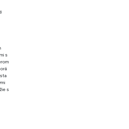
é
m
mi s
merom
torá
osta
ými
žie s