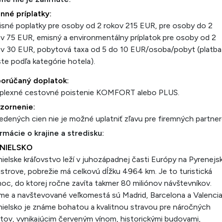
nné príplatky:
isné poplatky pre osoby od 2 rokov 215 EUR, pre osoby do 2
v 75 EUR, emisný a environmentálny príplatok pre osoby od 2
v 30 EUR, pobytová taxa od 5 do 10 EUR/osoba/pobyt (platba
te podľa kategórie hotela).
orúčaný doplatok:
plexné cestovné poistenie KOMFORT alebo PLUS.
zornenie:
edených cien nie je možné uplatniť zľavu pre firemných partner
rmácie o krajine a stredisku:
NIELSKO
ielske kráľovstvo leží v juhozápadnej časti Európy na Pyrenej
strove, pobrežie má celkovú dĺžku 4964 km. Je to turistická
oc, do ktorej ročne zavíta takmer 80 miliónov návštevníkov.
e a navštevované veľkomestá sú Madrid, Barcelona a Valencia
ielsko je známe bohatou a kvalitnou stravou pre náročných
ntov, vynikajúcim červeným vínom, historickými budovami,