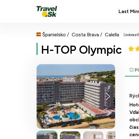
Last Min
Španielsko
Costa Brava
Calella
(zobrazi
H-TOP Olympic
P
Rých
Hote
Vďa
obc
čia
cen