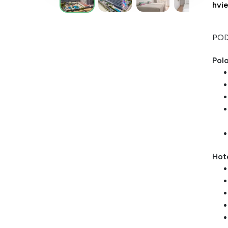
hvi
POD
Pol
Hote