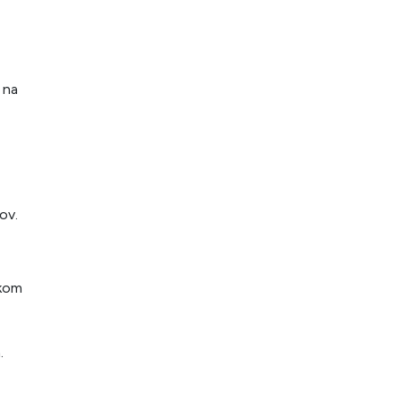
 na
ov.
skom
.