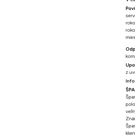
Povi
serv
roko
roko
mies
Odp
kom
Upo
z uv
Info
ŠPA
Špan
polo
veľm
Znám
Špan
klie