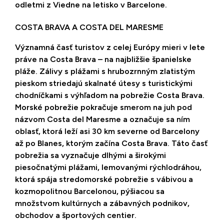
odletmi z Viedne na letisko v Barcelone.
COSTA BRAVA A COSTA DEL MARESME
Významná časť turistov z celej Európy mieri v lete
práve na Costa Brava – na najbližšie španielske
pláže. Zálivy s plážami s hrubozrnným zlatistým
pieskom striedajú skalnaté útesy s turistickými
chodníčkami s výhľadom na pobrežie Costa Brava.
Morské pobrežie pokračuje smerom na juh pod
názvom Costa del Maresme a označuje sa ním
oblasť, ktorá leží asi 30 km severne od Barcelony
až po Blanes, ktorým začína Costa Brava. Táto časť
pobrežia sa vyznačuje dlhými a širokými
piesočnatými plážami, lemovanými rýchlodráhou,
ktorá spája stredomorské pobrežie s vábivou a
kozmopolitnou Barcelonou, pýšiacou sa
množstvom kultúrnych a zábavných podnikov,
obchodov a športových centier.