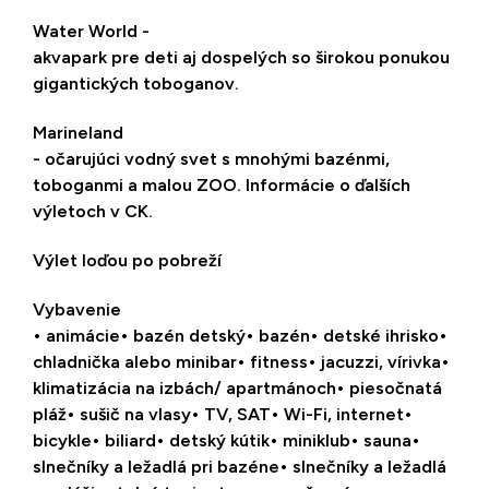
Water World -
akvapark pre deti aj dospelých so širokou ponukou
gigantických toboganov.
Marineland
- očarujúci vodný svet s mnohými bazénmi,
toboganmi a malou ZOO. Informácie o ďalších
výletoch v CK.
Výlet loďou po pobreží
Vybavenie
• animácie
• bazén detský
• bazén
• detské ihrisko
•
chladnička alebo minibar
• fitness
• jacuzzi, vírivka
•
klimatizácia na izbách/ apartmánoch
• piesočnatá
pláž
• sušič na vlasy
• TV, SAT
• Wi-Fi, internet
•
bicykle
• biliard
• detský kútik
• miniklub
• sauna
•
slnečníky a ležadlá pri bazéne
• slnečníky a ležadlá