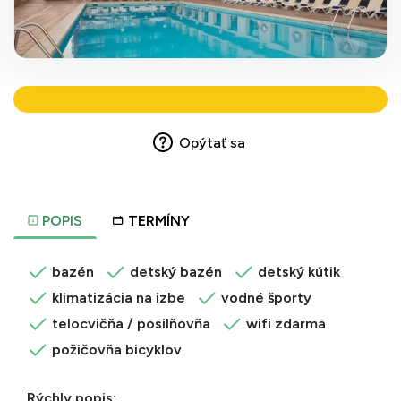
Opýtať sa
POPIS
TERMÍNY
bazén
detský bazén
detský kútik
klimatizácia na izbe
vodné športy
telocvičňa / posilňovňa
wifi zdarma
požičovňa bicyklov
Rýchly popis: