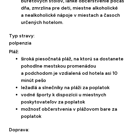
bufetových stolov, ľahké občerstvenie počas
dňa, zmrzlina pre deti, miestne alkoholické
a nealkoholické nápoje v miestach a časoch
určených hotelom.
Typ stravy:
polpenzia
Pláž:
široká piesočnatá pláž, na ktorú sa dostanete
pohodlne mestskou promenádou
a podchodom je vzdialená od hotela asi 10
minút pešo
ležadlá a slnečníky na pláži za poplatok
vodné športy k dispozícii u miestnych
poskytovateľov za poplatok
možnosť občerstvenia v plážovom bare za
poplatok
Doprava: