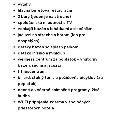
výťahy
hlavná bufetová reštaurácia
2 bary (jeden je na streche)
spoločenská miestnosť s TV
vonkajší bazén s lehátkami a slnečníkmi
jacuzzi na streche s barom (len pre
dospelých)
detský bazén so splash parkom
detské ihrisko a miniclub
wellness centrum za poplatok – vnútorný
bazén, sauna a jacuzzi
fitnescentrum
biliard, stolný tenis a požičovňa bicyklov (za
poplatok)
denné a večerné animačné programy, živá
hudba
Wi-Fi pripojenie zdarma v spoločných
priestoroch hotela