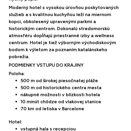
Moderný hotel s vysokou úrovňou poskytovaných
služieb a s kvalitnou kuchyňou leží na miernom
kopci, obkolesený upravenými parkmi a
historickým centrom. Dokonalú stredomorskú
atmosféru dopĺňajú priestranné izby a wellness
centrum. Hotel je tiež výborným východiskovým
bodom k výletom za poznaním katalánskeho
pobrežia.
PODMIENKY VSTUPU DO KRAJINY
Poloha:
500 m od širokej piesočnatej pláže
500 m od historického centra mesta
nákupné možnosti v blízkosti hotela
10 minút chôdze od vlakovej stanice
70 km od letiska v Barcelone
Hotel:
vstupná hala s recepciou