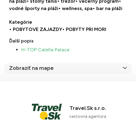
na pláži
• stolný tenis
• trezor
• večerný program
•
vodné športy na pláži
• wellness, spa
• bar na pláži
Kategórie
• POBYTOVE ZAJAZDY
• POBYTY PRI MORI
Ďalší popis
H-TOP Calella Palace
Zobraziť na mape
Travel.Sk s.r.o.
cestovná agentúra