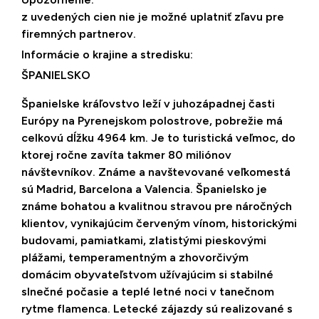
z uvedených cien nie je možné uplatniť zľavu pre
firemných partnerov.
Informácie o krajine a stredisku:
ŠPANIELSKO
Španielske kráľovstvo leží v juhozápadnej časti
Európy na Pyrenejskom polostrove, pobrežie má
celkovú dĺžku 4964 km. Je to turistická veľmoc, do
ktorej ročne zavíta takmer 80 miliónov
návštevníkov. Známe a navštevované veľkomestá
sú Madrid, Barcelona a Valencia. Španielsko je
známe bohatou a kvalitnou stravou pre náročných
klientov, vynikajúcim červeným vínom, historickými
budovami, pamiatkami, zlatistými pieskovými
plážami, temperamentným a zhovorčivým
domácim obyvateľstvom užívajúcim si stabilné
slnečné počasie a teplé letné noci v tanečnom
rytme flamenca. Letecké zájazdy sú realizované s