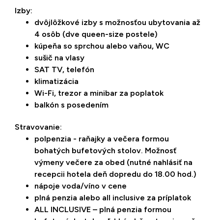
Izby:
dvôjlôžkové izby s možnosťou ubytovania až
4 osôb (dve queen-size postele)
kúpeňa so sprchou alebo vaňou, WC
sušič na vlasy
SAT TV, telefón
klimatizácia
Wi-Fi, trezor a minibar za poplatok
balkón s posedením
Stravovanie:
polpenzia - raňajky a večera formou
bohatých bufetových stolov. Možnosť
výmeny večere za obed (nutné nahlásiť na
recepcii hotela deň dopredu do 18.00 hod.)
nápoje voda/víno v cene
plná penzia alebo all inclusive za príplatok
ALL INCLUSIVE – plná penzia formou