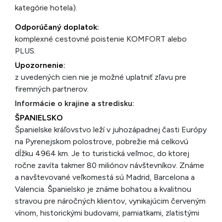
kategórie hotela).
Odporúčaný doplatok:
komplexné cestovné poistenie KOMFORT alebo
PLUS.
Upozornenie:
z uvedených cien nie je možné uplatniť zľavu pre
firemných partnerov.
Informácie o krajine a stredisku:
ŠPANIELSKO
Španielske kráľovstvo leží v juhozápadnej časti Európy
na Pyrenejskom polostrove, pobrežie má celkovú
dĺžku 4964 km. Je to turistická veľmoc, do ktorej
ročne zavíta takmer 80 miliónov návštevníkov. Známe
a navštevované veľkomestá sú Madrid, Barcelona a
Valencia. Španielsko je známe bohatou a kvalitnou
stravou pre náročných klientov, vynikajúcim červeným
vínom, historickými budovami, pamiatkami, zlatistými