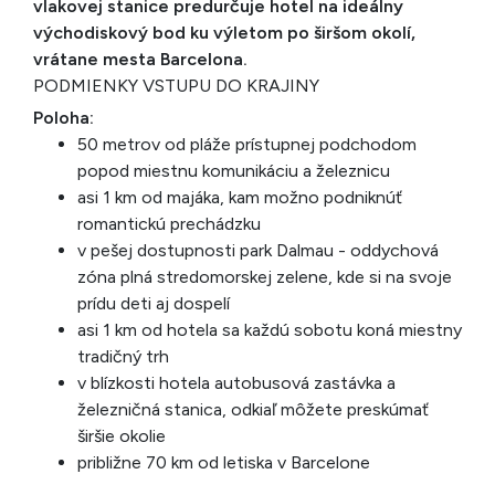
vlakovej stanice predurčuje hotel na ideálny
východiskový bod ku výletom po širšom okolí,
vrátane mesta Barcelona.
PODMIENKY VSTUPU DO KRAJINY
Poloha:
50 metrov od pláže prístupnej podchodom
popod miestnu komunikáciu a železnicu
asi 1 km od majáka, kam možno podniknúť
romantickú prechádzku
v pešej dostupnosti park Dalmau - oddychová
zóna plná stredomorskej zelene, kde si na svoje
prídu deti aj dospelí
asi 1 km od hotela sa každú sobotu koná miestny
tradičný trh
v blízkosti hotela autobusová zastávka a
železničná stanica, odkiaľ môžete preskúmať
širšie okolie
približne 70 km od letiska v Barcelone