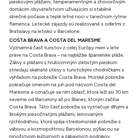
pieskovými plážami, temperamentným a zhovorčivým
domácim obyvateľstvom užívajúcim si stabilné
slnečné počasie a teplé letné noci v tanečnom rytme
flamenca. Letecké zájazdy sú realizované s odletmi z
Bratislavy na letisko v Barcelone.
COSTA BRAVA A COSTA DEL MARESME
Významná časť turistov z celej Európy mieri v lete
práve na Costa Brava – na najbližšie španielske pláže.
Zálivy s plážami s hrubozrnným zlatistým pieskom
striedajú skalnaté útesy s turistickými chodníčkami s
výhľadom na pobrežie Costa Brava. Morské pobrežie
pokračuje smerom na juh pod názvom Costa del
Maresme a označuje sa ním oblasť, ktorá leží asi 30 km
severne od Barcelony až po Blanes, ktorým začína
Costa Brava. Táto časť pobrežia sa vyznačuje dlhými a
širokými piesočnatými plážami, lemovanými
rýchlodráhou, ktorá spája stredomorské pobrežie s
vábivou a kozmopolitnou Barcelonou, pýšiacou sa
množstvom kultúrnych a zábavných podnikov,