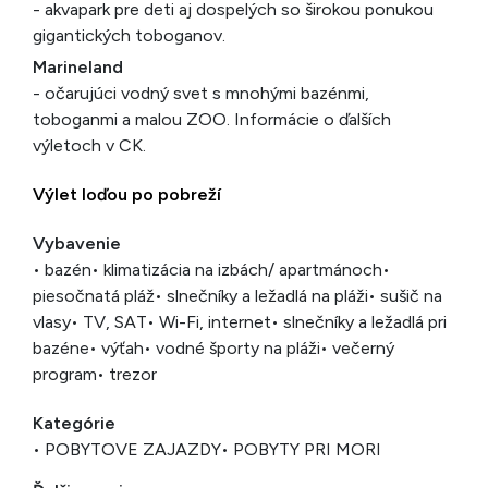
- akvapark pre deti aj dospelých so širokou ponukou
gigantických toboganov.
Marineland
- očarujúci vodný svet s mnohými bazénmi,
toboganmi a malou ZOO. Informácie o ďalších
výletoch v CK.
Výlet loďou po pobreží
Vybavenie
• bazén
• klimatizácia na izbách/ apartmánoch
•
piesočnatá pláž
• slnečníky a ležadlá na pláži
• sušič na
vlasy
• TV, SAT
• Wi-Fi, internet
• slnečníky a ležadlá pri
bazéne
• výťah
• vodné športy na pláži
• večerný
program
• trezor
Kategórie
• POBYTOVE ZAJAZDY
• POBYTY PRI MORI