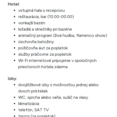
Hotel:
vstupná hala s recepciou
reštaurácia, bar (10.00-00.00)
vonkajší bazén
ležadlá a slnečníky pri bazéne
animačný program (živá hudba, flamenco show)
úschovňa batožiny
požičovňa áut za poplatok
služby práčovne za poplatok
Wi-Fi internetové pripojenie v spoločných
priestoroch hotela zdarma
Izby:
dvojlôžkové izby s možnosťou jednej alebo
dvoch prísteliek
WC, sprcha alebo vaňa, sušič na vlasy
klimatizácia
telefón, SAT TV
trezor (za poplatok)