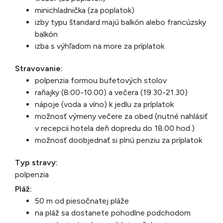
minichladnička (za poplatok)
izby typu štandard majú balkón alebo francúzsky
balkón
izba s výhľadom na more za príplatok
Stravovanie:
polpenzia formou bufetových stolov
raňajky (8.00-10.00) a večera (19.30-21.30)
nápoje (voda a víno) k jedlu za príplatok
možnosť výmeny večere za obed (nutné nahlásiť
v recepcii hotela deň dopredu do 18.00 hod.)
možnosť doobjednať si plnú penziu za príplatok
Typ stravy:
polpenzia
Pláž:
50 m od piesočnatej pláže
na pláž sa dostanete pohodlne podchodom