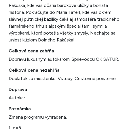
Rakúska, kde vás očaria barokové uličky a bohatá
história. Pokračujte do Maria Taferl, kde vás okrem
slávnej pútnickej baziliky čaká aj atmosféra tradičného
farmárskeho trhu s alpskými špecialitami, syrmi a
výrobkami, ktoré potešia všetky zmysly. Nechajte sa
uniesť kúzlom Dolného Rakúska!
Celková cena zahŕňa
Dopravu luxusným autokarom. Sprievodcu CK SATUR.
Celková cena nezahŕňa
Doplatok za miestenku. Vstupy. Cestovné poistenie.
Doprava
Autokar
Poznámka
Zmena programu vyhradená.
1. deň