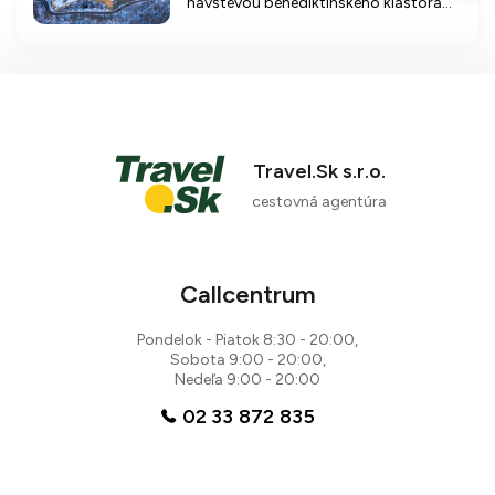
návštevou benediktínskeho kláštora
Göttweig a vianočných trhov na
zámku Grafenegg, ktorý ponúka
unikátnu atmosféru a remeselné
výrobky.
Travel.Sk s.r.o.
cestovná agentúra
Callcentrum
Pondelok - Piatok 8:30 - 20:00,
Sobota 9:00 - 20:00,
Nedeľa 9:00 - 20:00
02 33 872 835