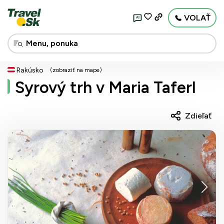
VOLAŤ
AI
Rakúsko
(zobraziť na mape)
Syrový trh v Maria Taferl
Zdieľať