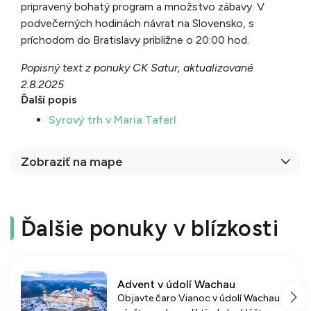
pripravený bohatý program a množstvo zábavy. V
podvečerných hodinách návrat na Slovensko, s
príchodom do Bratislavy približne o 20:00 hod.
Popisný text z ponuky CK Satur, aktualizované
2.8.2025
Ďalší popis
Syrový trh v Maria Taferl
Zobraziť na mape
Ďalšie ponuky v blízkosti
Advent v údolí Wachau
Objavte čaro Vianoc v údolí Wachau s