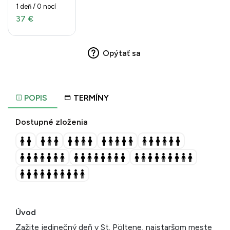
1 deň / 0 nocí
37 €
Opýtať sa
POPIS
TERMÍNY
Dostupné zloženia
Úvod
Zažite jedinečný deň v St. Pöltene, najstaršom meste