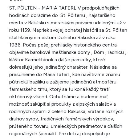
ST. PÖLTEN - MARIA TAFERL V predpoludňajších
hodinách dorazíme do St. Pöltenu , najstaršieho
mesta v Rakúsku s mestskými právami udelenými už v
roku 1159. Napriek svojej bohatej histórii sa St. Pölten
stal hlavným mestom Dolného Rakúska až v roku
1986. Počas pešej prehliadky historického centra
objavíme barokové meštianske domy , Dóm , radnicu ,
kláštor Karmelitánok a ďalšie pamiatky, ktoré
dokresľujú jeho jedinečný charakter. Následne sa
presunieme do Maria Taferl , kde navštívime známu
pútnickú baziliku a zažijeme jedinečnú atmosféru
farmárskeho trhu, ktorý sa tu koná každý tretí
októbrový víkend. Ochutnáme a budeme mať
možnosť zakúpiť si produkty z alpských salašov a
rodinných syrární z celého Rakúska, vrátane rôznych
druhov syrov, tradičných farmárskych výrobkov,
prúteného tovaru, umeleckých predmetov a ďalších
regionálnych špecialít. Pre deti aj dospelých je